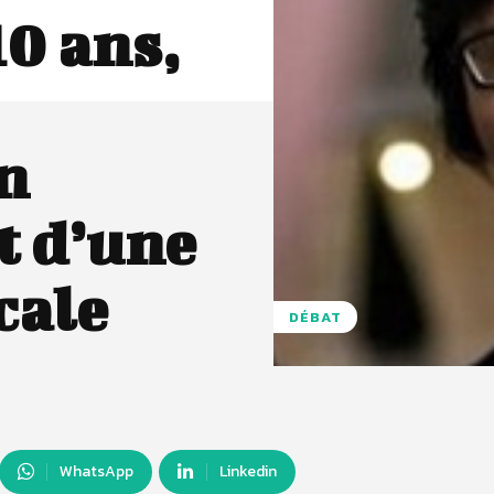
10 ans,
n
t d’une
cale
DÉBAT
WhatsApp
Linkedin