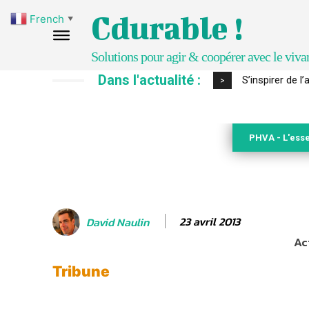
Cdurable !
French
▼
Solutions pour agir & coopérer avec le viva
Dans l'actualité :
IPBES : le « GI
>
PHVA - L'esse
23 avril 2013
David Naulin
Ac
Tribune