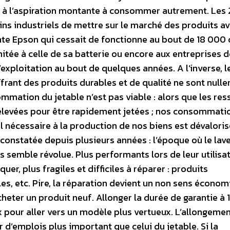
e à l’aspiration montante à consommer autrement. Les 
tains industriels de mettre sur le marché des produits a
ante Epson qui cessait de fonctionne au bout de 18 000 
imitée à celle de sa batterie ou encore aux entreprises 
exploitation au bout de quelques années. A l’inverse, l
frant des produits durables et de qualité ne sont null
mmation du jetable n’est pas viable : alors que les re
prélevées pour être rapidement jetées ; nos consommati
l nécessaire à la production de nos biens est dévaloris
constatée depuis plusieurs années : l’époque où le lave
semble révolue. Plus performants lors de leur utilisat
uer, plus fragiles et difficiles à réparer : produits
, etc. Pire, la réparation devient un non sens économiq
cheter un produit neuf. Allonger la durée de garantie à 
ux pour aller vers un modèle plus vertueux. L’allongemen
 d’emplois plus important que celui du jetable. Si la