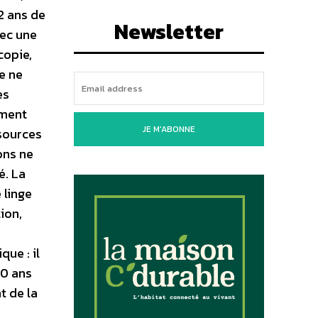
2 ans de
Newsletter
vec une
copie,
de ne
es
ement
JE M'ABONNE
ssources
ons ne
é. La
 linge
ion,
ue : il
10 ans
t de la