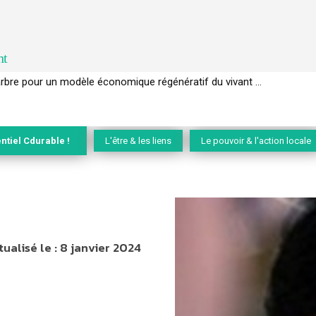
nt
EC de la biodiversité » appelle les entreprises à devenir des alliées du 
ntiel Cdurable !
L'être & les liens
Le pouvoir & l'action locale
tualisé le :
8 janvier 2024