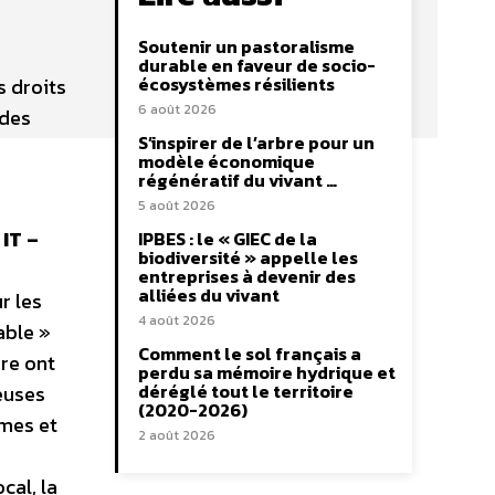
Soutenir un pastoralisme
durable en faveur de socio-
écosystèmes résilients
 droits
6 août 2026
 des
S’inspirer de l’arbre pour un
modèle économique
régénératif du vivant …
5 août 2026
IT –
IPBES : le « GIEC de la
biodiversité » appelle les
entreprises à devenir des
alliées du vivant
r les
4 août 2026
able »
Comment le sol français a
re ont
perdu sa mémoire hydrique et
déréglé tout le territoire
euses
(2020-2026)
ames et
2 août 2026
cal, la