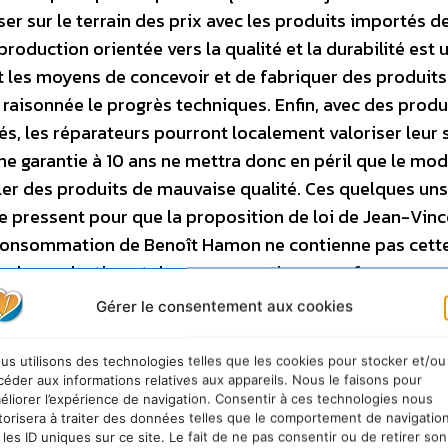
ser sur le terrain des prix avec les produits importés d
roduction orientée vers la qualité et la durabilité est 
nt les moyens de concevoir et de fabriquer des produits
raisonnée le progrès techniques. Enfin, avec des produ
és, les réparateurs pourront localement valoriser leur 
une garantie à 10 ans ne mettra donc en péril que le mo
er des produits de mauvaise qualité. Ces quelques uns
se pressent pour que la proposition de loi de Jean-Vin
oi consommation de Benoît Hamon ne contienne pas cett
 de production et de consommation ne se fera cepen
0 ans pour tous les biens de consommation !
Gérer le consentement aux cookies
us utilisons des technologies telles que les cookies pour stocker et/ou
céder aux informations relatives aux appareils. Nous le faisons pour
éliorer l’expérience de navigation. Consentir à ces technologies nous
torisera à traiter des données telles que le comportement de navigatio
 les ID uniques sur ce site. Le fait de ne pas consentir ou de retirer son