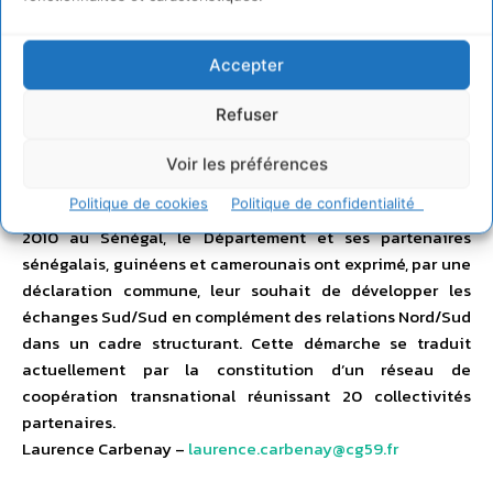
dans les collèges (accès à l’eau, latrines), sensibilisation
des collégiens aux enjeux environnementaux et du
Accepter
développement durable sur la base d’échanges Nord /Sud,
appui à la mise en oeuvre de diagnostics techniques
Refuser
(schéma directeur eau-assainissement, introduction des
principes de développement durable dans les projets de
Voir les préférences
construction/réhabilitation…). Par ailleurs, à l’issue d’une
Politique de cookies
Politique de confidentialité
première rencontre internationale organisée en novembre
2010 au Sénégal, le Département et ses partenaires
sénégalais, guinéens et camerounais ont exprimé, par une
déclaration commune, leur souhait de développer les
échanges Sud/Sud en complément des relations Nord/Sud
dans un cadre structurant. Cette démarche se traduit
actuellement par la constitution d’un réseau de
coopération transnational réunissant 20 collectivités
partenaires.
Laurence Carbenay –
laurence.carbenay@cg59.fr