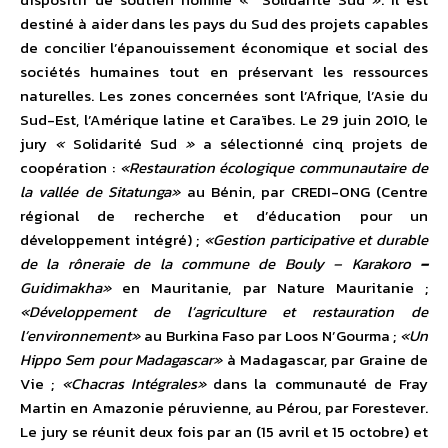
destiné à aider dans les pays du Sud des projets capables
de concilier l’épanouissement économique et social des
sociétés humaines tout en préservant les ressources
naturelles. Les zones concernées sont l’Afrique, l’Asie du
Sud-Est, l’Amérique latine et Caraïbes. Le 29 juin 2010, le
jury
«
Solidarité Sud
»
a sélectionné cinq projets de
coopération :
«Restauration écologique communautaire de
la vallée de Sitatunga»
au Bénin, par CREDI-ONG (Centre
régional de recherche et d’éducation pour un
développement intégré) ;
«Gestion participative et durable
de la rôneraie de la commune de Bouly – Karakoro
–
Guidimakha»
en Mauritanie, par Nature Mauritanie ;
«Développement de l’agriculture et restauration de
l’environnement»
au Burkina Faso par Loos N’Gourma ;
«Un
Hippo Sem pour Madagascar»
à Madagascar, par Graine de
Vie ;
«Chacras Intégrales»
dans la communauté de Fray
Martin en Amazonie péruvienne, au Pérou, par Forestever.
Le jury se réunit deux fois par an (15 avril et 15 octobre) et