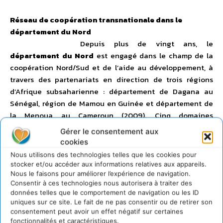
Réseau de coopération transnationale dans le
département du Nord
Depuis plus de vingt ans, le
département du Nord
est engagé dans le champ de la
coopération Nord/Sud et de l’aide au développement, à
travers des partenariats en direction de trois régions
d’Afrique subsaharienne : département de Dagana au
Sénégal, région de Mamou en Guinée et département de
la Menoua au Cameroun (2009). Cinq domaines
d’intervention sont concernés : gouvernance, santé et
Gérer le consentement aux
action sociale, éducation, culture et francophonie,
cookies
environnement et développement durable. Cette dernière
Nous utilisons des technologies telles que les cookies pour
thématique occupe désormais une place de premier plan
stocker et/ou accéder aux informations relatives aux appareils.
et apparaît transversale à l’ensemble des actions : appui à
Nous le faisons pour améliorer l’expérience de navigation.
Consentir à ces technologies nous autorisera à traiter des
la réalisation de plans locaux de développement,
données telles que le comportement de navigation ou les ID
sensibilisation et formation des élus et techniciens,
uniques sur ce site. Le fait de ne pas consentir ou de retirer son
soutien à l’autonomisation énergétique d’infrastructures
consentement peut avoir un effet négatif sur certaines
fonctionnalités et caractéristiques.
de santé, amélioration des conditions de scolarisation