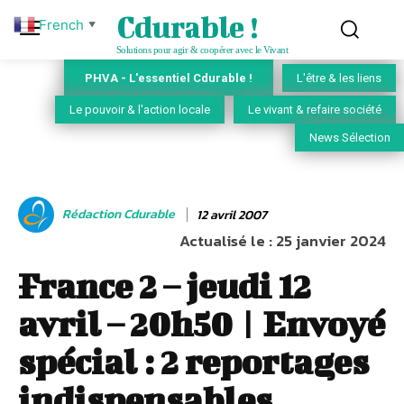
Cdurable !
French
▼
Solutions pour agir & coopérer avec le Vivant
PHVA - L'essentiel Cdurable !
L'être & les liens
Le pouvoir & l'action locale
Le vivant & refaire société
News Sélection
Rédaction Cdurable
12 avril 2007
Actualisé le :
25 janvier 2024
France 2 – jeudi 12
avril – 20h50 | Envoyé
spécial : 2 reportages
indispensables