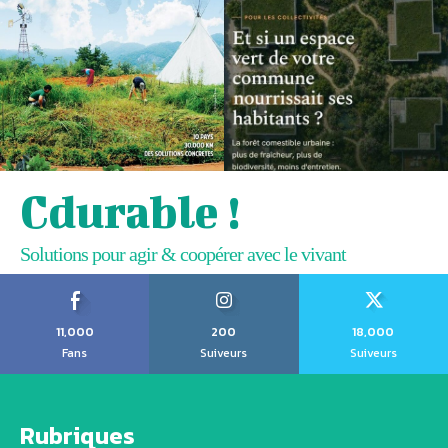
Cdurable !
Solutions pour agir & coopérer avec le vivant
11,000
200
18,000
Fans
Suiveurs
Suiveurs
Rubriques