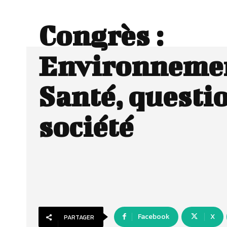
Congrès :
Environnemen
Santé, questi
société
Facebook
X
PARTAGER