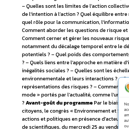
– Quelles sont les limites de l’action colle
de l’intention à l’action ? Quel équilibre entr
quel rôle pour la communication, l’informati
Comment aborder les questions de risque et d
Comment cerner et gérer les nouveaux risque
notamment du décalage temporel entre le dév
potentiels ? – Quel poids des comportements
? – Quels liens entre l’approche en matière d’
inégalités sociales ? – Quelles sont les éche
environnementale et leurs interactions ? – 
représentations des risques ? – Comment hié
mode » portés par l’actualité, comme l’urgen
?
Avant-goût du programme
Par le biais de
No
citoyens, le congrès « Environnement et Sant
ac
am
actions et politiques en présence d’acteurs p
au
de scientifiques, du mercredi 25 au vendredi
ou