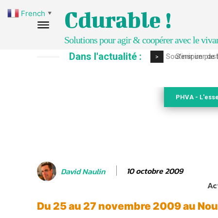
Cdurable !
French
▼
Solutions pour agir & coopérer avec le viva
Dans l'actualité :
S’inspirer de 
>
PHVA - L'esse
10 octobre 2009
David Naulin
Ac
Du 25 au 27 novembre 2009 au Nouve