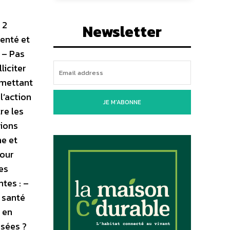
 2
Newsletter
senté et
 – Pas
liciter
rmettant
l’action
JE M'ABONNE
re les
tions
me et
pour
Les
tes : –
e santé
 en
isées ?