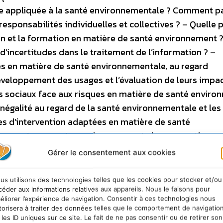
ctive appliquée à la santé environnementale ? Comment p
e responsabilités individuelles et collectives ? – Quelle 
on et la formation en matière de santé environnement 
’incertitudes dans le traitement de l’information ? –
s en matière de santé environnementale, au regard
eloppement des usages et l’évaluation de leurs impa
 sociaux face aux risques en matière de santé enviro
inégalité au regard de la santé environnementale et les
lles d’intervention adaptées en matière de santé
Comment cerner et prendre en compte les perceptions e
rarchiser les enjeux, notamment au regard des « effet
Gérer le consentement aux cookies
ce de la lutte contre les changements climatiques par
 tables-rondes, de conférences et à partir de « Focus-
us utilisons des technologies telles que les cookies pour stocker et/ou
é » permettra d’ouvrir le débat, d’échanger et de formu
céder aux informations relatives aux appareils. Nous le faisons pour
éliorer l’expérience de navigation. Consentir à ces technologies nous
ublics, de professionnels de la santé et de l’environne
torisera à traiter des données telles que le comportement de navigatio
 27 novembre 2009, de 9h00 à 18h00 au Nouveau Siècle à
 les ID uniques sur ce site. Le fait de ne pas consentir ou de retirer son