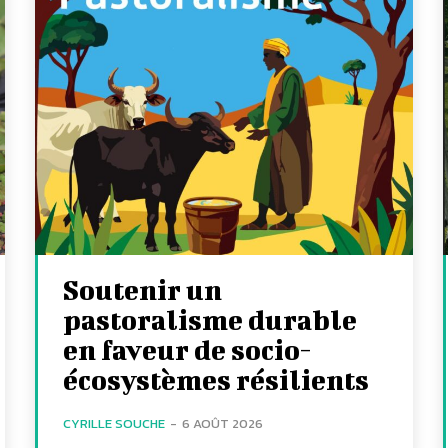
Soutenir un
pastoralisme durable
en faveur de socio-
écosystèmes résilients
CYRILLE SOUCHE
-
6 AOÛT 2026