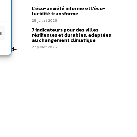
L’éco-anxiété informe et l’éco-
lucidité transforme
nde «
28 juillet 2026
s-
7 indicateurs pour des villes
s
résilientes et durables, adaptées
»
au changement climatique
27 juillet 2026
 Nord-