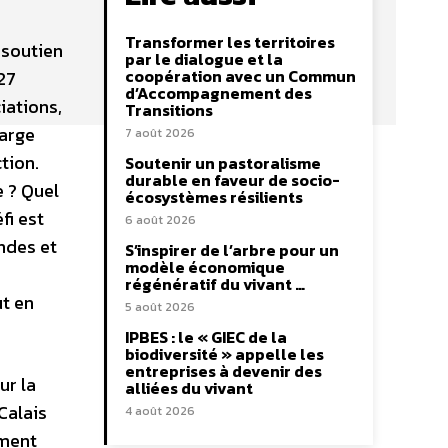
Transformer les territoires
 soutien
par le dialogue et la
coopération avec un Commun
27
d’Accompagnement des
iations,
Transitions
harge
7 août 2026
tion.
Soutenir un pastoralisme
durable en faveur de socio-
 ? Quel
écosystèmes résilients
fi est
6 août 2026
ondes et
S’inspirer de l’arbre pour un
modèle économique
régénératif du vivant …
ut en
5 août 2026
IPBES : le « GIEC de la
biodiversité » appelle les
entreprises à devenir des
ur la
alliées du vivant
Calais
4 août 2026
ement