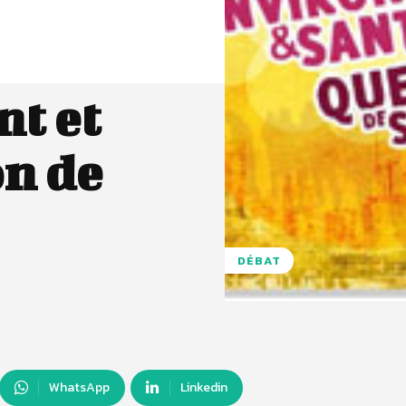
t et
on de
DÉBAT
WhatsApp
Linkedin