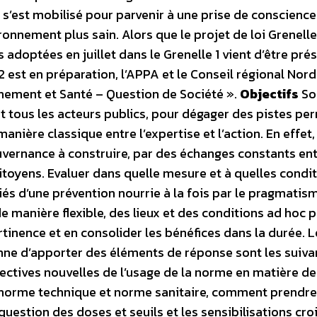
s’est mobilisé pour parvenir à une prise de conscience
ronnement plus sain. Alors que le projet de loi Grenelle
adoptées en juillet dans le Grenelle 1 vient d’être pré
 est en préparation, l’APPA et le Conseil régional Nord
nement et Santé – Question de Société ».
Objectifs
Sol
 tous les acteurs publics, pour dégager des pistes pe
nière classique entre l’expertise et l’action. En effet, 
ouvernance à construire, par des échanges constants ent
citoyens. Evaluer dans quelle mesure et à quelles condi
iés d’une prévention nourrie à la fois par le pragmatis
, de manière flexible, des lieux et des conditions ad hoc 
ertinence et en consolider les bénéfices dans la durée. 
e d’apporter des éléments de réponse sont les suivan
spectives nouvelles de l’usage de la norme en matière d
e norme technique et norme sanitaire, comment prendre
uestion des doses et seuils et les sensibilisations cro