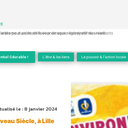
nt
l’arbre pour un modèle économique régénératif du vivant …
ntiel Cdurable !
L'être & les liens
Le pouvoir & l'action locale
tualisé le :
8 janvier 2024
au Siècle, à Lille