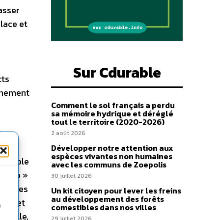
asser
place et
?
Sur Cdurable
cts
nnement
Comment le sol français a perdu
sa mémoire hydrique et déréglé
tout le territoire (2020-2026)
t
2 août 2026
s de
Développer notre attention aux
espèces vivantes non humaines
 exemple
avec les communs de Zoepolis
Group »
30 juillet 2026
ler des
Un kit citoyen pour lever les freins
au développement des forêts
ment et
n
comestibles dans nos villes
 Lille,
29 juillet 2026