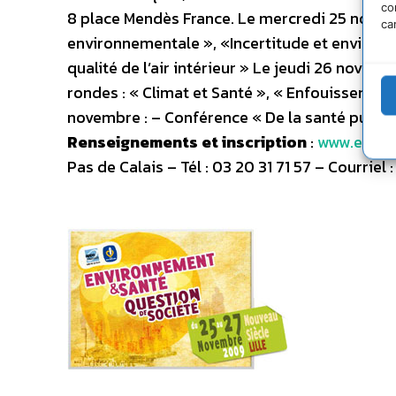
co
8 place Mendès France. Le mercredi 25 novemb
ca
environnementale », «Incertitude et environne
qualité de l’air intérieur » Le jeudi 26 novem
rondes : « Climat et Santé », « Enfouissement 
novembre : – Conférence « De la santé publiqu
Renseignements et inscription
:
www.envir
Pas de Calais – Tél : 03 20 31 71 57 – Courriel 