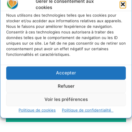
Gérer le consentement aux
6 août 2026
cookies
S’inspirer de l’arbre pour un modèle
Nous utilisons des technologies telles que les cookies pour
économique régénératif du vivant …
stocker et/ou accéder aux informations relatives aux appareils.
5 août 2026
Nous le faisons pour améliorer l’expérience de navigation.
Consentir à ces technologies nous autorisera à traiter des
IPBES : le « GIEC de la biodiversité » appelle les
données telles que le comportement de navigation ou les ID
entreprises à devenir des alliées du vivant
uniques sur ce site. Le fait de ne pas consentir ou de retirer son
4 août 2026
consentement peut avoir un effet négatif sur certaines
fonctionnalités et caractéristiques.
Newsletter
Accepter
Refuser
Voir les préférences
Politique de cookies
Politique de confidentialité
JE M'ABONNE