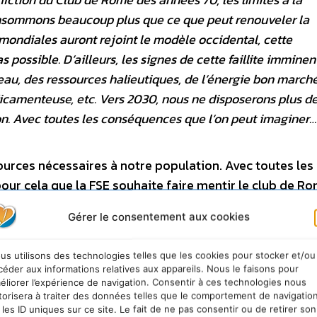
consommons beaucoup plus que ce que peut renouveler la
mondiales auront rejoint le modèle occidental, cette
possible. D’ailleurs, les signes de cette faillite imminen
’eau, des ressources halieutiques, de l’énergie bon marché
dicamenteuse, etc. Vers 2030, nous ne disposerons plus d
on. Avec toutes les conséquences que l’on peut imaginer…
urces nécessaires à notre population. Avec toutes les
ur cela que la FSE souhaite faire mentir le club de Ro
ant à des horizons multiples, à débattre des limites à
Gérer le consentement aux cookies
 des Experts.
us utilisons des technologies telles que les cookies pour stocker et/ou
céder aux informations relatives aux appareils. Nous le faisons pour
éliorer l’expérience de navigation. Consentir à ces technologies nous
torisera à traiter des données telles que le comportement de navigatio
 les ID uniques sur ce site. Le fait de ne pas consentir ou de retirer son