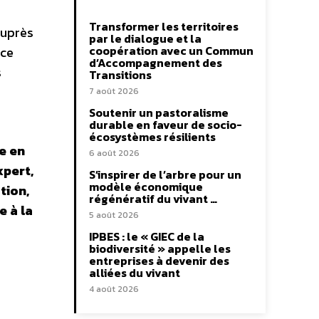
Transformer les territoires
auprès
par le dialogue et la
coopération avec un Commun
 ce
d’Accompagnement des
s
Transitions
7 août 2026
Soutenir un pastoralisme
durable en faveur de socio-
écosystèmes résilients
e en
6 août 2026
xpert,
S’inspirer de l’arbre pour un
modèle économique
tion,
régénératif du vivant …
e à la
5 août 2026
IPBES : le « GIEC de la
biodiversité » appelle les
entreprises à devenir des
alliées du vivant
4 août 2026