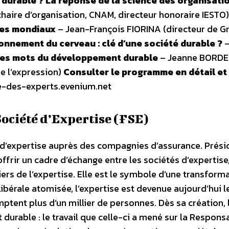
durable ? La réponse de la science des organisati
haire d’organisation, CNAM, directeur honoraire IESTO)
bres mondiaux
– Jean-François FIORINA (directeur de G
nnement du cerveau : clé d’une société durable ?
–
es mots du développement durable
– Jeanne BORD
de l’expression)
Consulter le programme en détail et
te-des-experts.evenium.net
Société d’Expertise (FSE)
 d’expertise auprès des compagnies d’assurance. Prési
’offrir un cadre d’échange entre les sociétés d’expertise,
s de l’expertise. Elle est le symbole d’une transform
ibérale atomisée, l’expertise est devenue aujourd’hui le
tent plus d’un millier de personnes. Dès sa création, 
rable : le travail que celle-ci a mené sur la Responsa