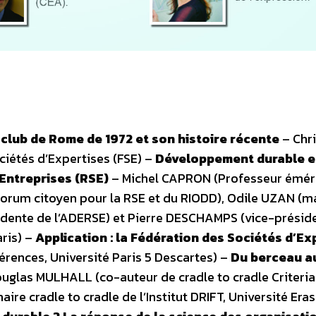
u club de Rome de 1972 et son histoire récente
– Chri
ciétés d’Expertises (FSE) –
Développement durable e
 Entreprises (RSE)
– Michel CAPRON (Professeur émér
 Forum citoyen pour la RSE et du RIODD), Odile UZAN (m
sidente de l’ADERSE) et Pierre DESCHAMPS (vice-présid
ris) –
Application : la Fédération des Sociétés d’Ex
rences, Université Paris 5 Descartes) –
Du berceau a
uglas MULHALL (co-auteur de cradle to cradle Criteria
aire cradle to cradle de l’Institut DRIFT, Université Er