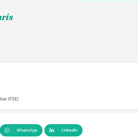
aris
tise (FSE)
WhatsApp
Linkedin