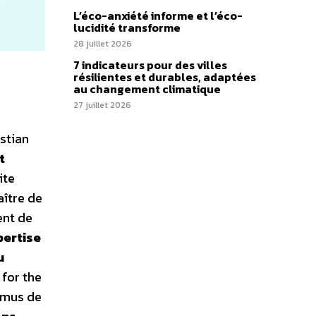
L’éco-anxiété informe et l’éco-
lucidité transforme
28 juillet 2026
7 indicateurs pour des villes
résilientes et durables, adaptées
au changement climatique
27 juillet 2026
stian
t
ite
aître de
ent de
pertise
u
 for the
asmus de