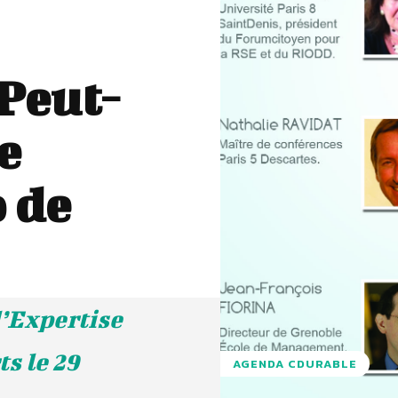
 Peut-
e
b de
d’Expertise
s le 29
AGENDA CDURABLE