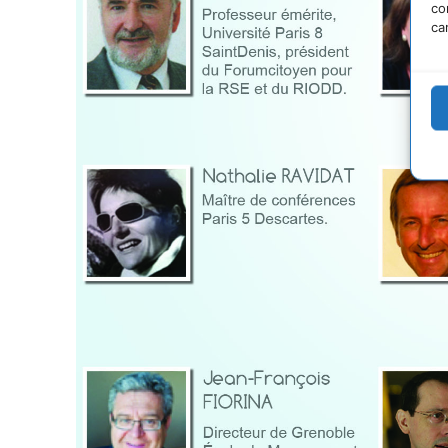
co
ca