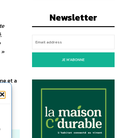
Newsletter
te
,
e
»
JE M'ABONNE
me et a
 la
n