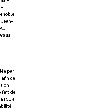
ons
–
 –
renoble
 Jean-
EAU
 vous
dée par
 afin de
ation
 fait de
la FSE a
bilité