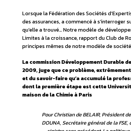
Lorsque la Fédération des Sociétés d’Expertis
des assurances, a commencé à s’interroger sur
qu’elle a trouvé… Notre modèle de développem
Limites à la croissance, rapport du Club de Ro
principes mêmes de notre modèle de société
La commission Développement Durable de l
2009, juge que ce problème, extrêmement 
et du savoir-faire qu’a accumulé la profes
dont la première étape est cette Universit
maison de la Chimie à Paris
Pour Christian de BELAIR, Président de
DOUNA, Secrétaire général de la FSE, o
sinistre sans précédent. La politique