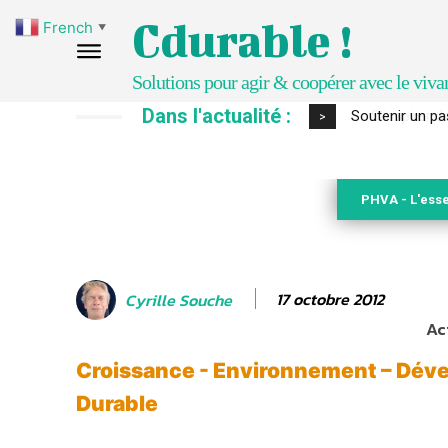
Cdurable !
French
▼
Solutions pour agir & coopérer avec le viva
Dans l'actualité :
S’inspirer de 
>
PHVA - L'esse
17 octobre 2012
Cyrille Souche
Ac
Croissance - Environnement – Dé
Durable