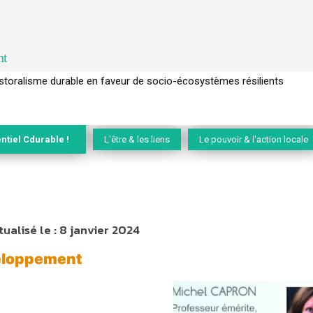
nt
l’arbre pour un modèle économique régénératif du vivant …
ntiel Cdurable !
L'être & les liens
Le pouvoir & l'action locale
tualisé le :
8 janvier 2024
veloppement