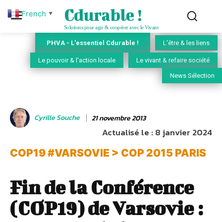
Cdurable !
French
▼
Solutions pour agir & coopérer avec le Vivant
PHVA - L'essentiel Cdurable !
L'être & les liens
Le pouvoir & l'action locale
Le vivant & refaire société
News Sélection
Cyrille Souche
21 novembre 2013
Actualisé le :
8 janvier 2024
COP19 #VARSOVIE > COP 2015 PARIS
Fin de la Conférence
(COP19) de Varsovie :