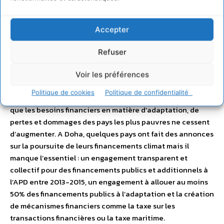
–
Sécuriser des financements publics additionnels
pour les pays les plus pauvres et vulnérables
Les
Accepter
financements sont une condition sine qua non pour à la
fois financer l’adaptation des pays les plus vulnérables,
Refuser
rallier les pays en développement à un accord en 2015, et
faciliter les efforts de réduction d’émissions de GES
Voir les préférences
volontaires à court terme. Malheureusement, c’est le trou
Politique de cookies
Politique de confidentialité
noir depuis la fin des financements précoces en 2012 alors
que les besoins financiers en matière d’adaptation, de
pertes et dommages des pays les plus pauvres ne cessent
d’augmenter. A Doha, quelques pays ont fait des annonces
sur la poursuite de leurs financements climat mais il
manque l’essentiel : un engagement transparent et
collectif pour des financements publics et additionnels à
l’APD entre 2013-2015, un engagement à allouer au moins
50% des financements publics à l’adaptation et la création
de mécanismes financiers comme la taxe sur les
transactions financières ou la taxe maritime.