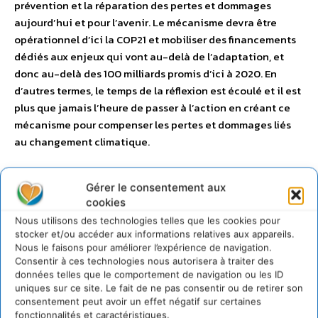
prévention et la réparation des pertes et dommages
aujourd’hui et pour l’avenir. Le mécanisme devra être
opérationnel d’ici la COP21 et mobiliser des financements
dédiés aux enjeux qui vont au-delà de l’adaptation, et
donc au-delà des 100 milliards promis d’ici à 2020. En
d’autres termes, le temps de la réflexion est écoulé et il est
plus que jamais l’heure de passer à l’action en créant ce
mécanisme pour compenser les pertes et dommages liés
au changement climatique.
«
Les populations affectées par les inondations,
Gérer le consentement aux
sécheresses à répétition perdent déjà leurs récoltes,
cookies
leur maison, leur santé, et leur famille. A Varsovie, il
Nous utilisons des technologies telles que les cookies pour
faut créer un mécanisme capable de compenser ces
stocker et/ou accéder aux informations relatives aux appareils.
pertes et ces dommages et payer le prix de la justice
Nous le faisons pour améliorer l’expérience de navigation.
climatique
»
Consentir à ces technologies nous autorisera à traiter des
données telles que le comportement de navigation ou les ID
uniques sur ce site. Le fait de ne pas consentir ou de retirer son
Objectif #3
consentement peut avoir un effet négatif sur certaines
fonctionnalités et caractéristiques.