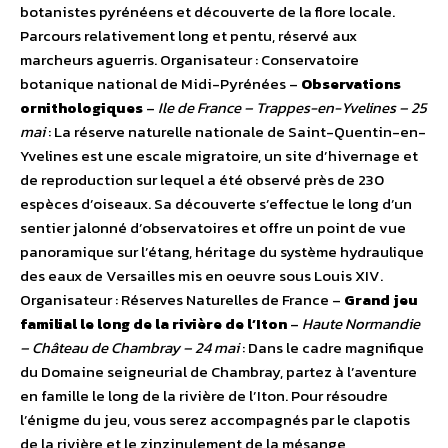
botanistes pyrénéens et découverte de la flore locale.
Parcours relativement long et pentu, réservé aux
marcheurs aguerris. Organisateur : Conservatoire
botanique national de Midi-Pyrénées –
Observations
ornithologiques
–
Ile de France – Trappes-en-Yvelines – 25
mai
: La réserve naturelle nationale de Saint-Quentin-en-
Yvelines est une escale migratoire, un site d’hivernage et
de reproduction sur lequel a été observé près de 230
espèces d’oiseaux. Sa découverte s’effectue le long d’un
sentier jalonné d’observatoires et offre un point de vue
panoramique sur l’étang, héritage du système hydraulique
des eaux de Versailles mis en oeuvre sous Louis XIV.
Organisateur : Réserves Naturelles de France –
Grand jeu
familial le long de la rivière de l’Iton
–
Haute Normandie
– Château de Chambray – 24 mai
: Dans le cadre magnifique
du Domaine seigneurial de Chambray, partez à l’aventure
en famille le long de la rivière de l’Iton. Pour résoudre
l’énigme du jeu, vous serez accompagnés par le clapotis
de la rivière et le zinzinulement de la mésange