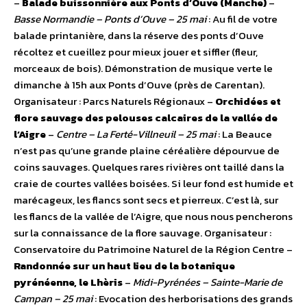
–
Balade buissonnière aux Ponts d’Ouve (Manche)
–
Basse Normandie – Ponts d’Ouve – 25 mai
: Au fil de votre
balade printanière, dans la réserve des ponts d’Ouve
récoltez et cueillez pour mieux jouer et siffler (fleur,
morceaux de bois). Démonstration de musique verte le
dimanche à 15h aux Ponts d’Ouve (près de Carentan).
Organisateur : Parcs Naturels Régionaux –
Orchidées et
flore sauvage des pelouses calcaires de la vallée de
l’Aigre
–
Centre – La Ferté-Villneuil – 25 mai
: La Beauce
n’est pas qu’une grande plaine céréalière dépourvue de
coins sauvages. Quelques rares rivières ont taillé dans la
craie de courtes vallées boisées. Si leur fond est humide et
marécageux, les flancs sont secs et pierreux. C’est là, sur
les flancs de la vallée de l’Aigre, que nous nous pencherons
sur la connaissance de la flore sauvage. Organisateur :
Conservatoire du Patrimoine Naturel de la Région Centre –
Randonnée sur un haut lieu de la botanique
pyrénéenne, le Lhèris
–
Midi-Pyrénées – Sainte-Marie de
Campan – 25 mai
: Evocation des herborisations des grands