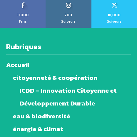
11,000
200
18,000
Fans
Suiveurs
Suiveurs
Rubriques
Accueil
citoyenneté & coopération
ICDD – Innovation Citoyenne et
Développement Durable
eau & biodiversité
énergie & climat