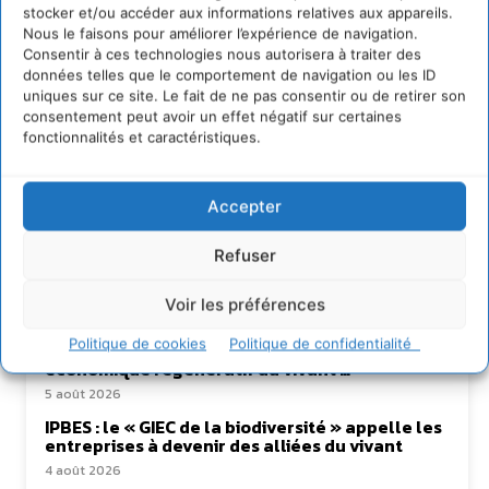
stocker et/ou accéder aux informations relatives aux appareils.
Nous le faisons pour améliorer l’expérience de navigation.
Consentir à ces technologies nous autorisera à traiter des
données telles que le comportement de navigation ou les ID
uniques sur ce site. Le fait de ne pas consentir ou de retirer son
consentement peut avoir un effet négatif sur certaines
Lire aussi
fonctionnalités et caractéristiques.
Transformer les territoires par le dialogue et la
coopération avec un Commun
Accepter
d’Accompagnement des Transitions
7 août 2026
Refuser
Soutenir un pastoralisme durable en faveur de
socio-écosystèmes résilients
Voir les préférences
6 août 2026
Politique de cookies
Politique de confidentialité
S’inspirer de l’arbre pour un modèle
économique régénératif du vivant …
5 août 2026
IPBES : le « GIEC de la biodiversité » appelle les
entreprises à devenir des alliées du vivant
4 août 2026