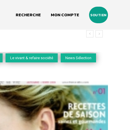
RECHERCHE
MON COMPTE
SOUTIEN
vivant
Le vivant & refaire société
News Sélection