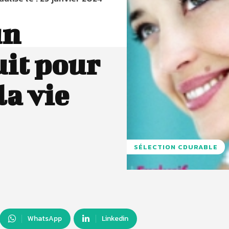
un
it pour
la vie
SÉLECTION CDURABLE
WhatsApp
Linkedin