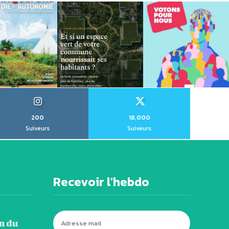
200
18,000
Suiveurs
Suiveurs
Recevoir l'hebdo
n du