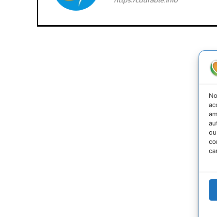
No
ac
am
au
ou
co
ca