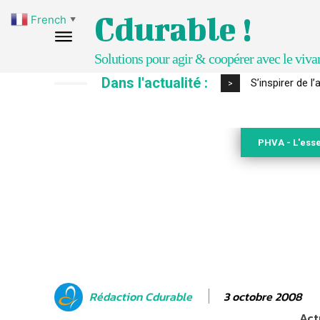
Cdurable !
French
▼
Solutions pour agir & coopérer avec le viva
Dans l'actualité :
IPBES : le « GI
>
PHVA - L'esse
3 octobre 2008
Rédaction Cdurable
Act