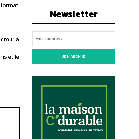
 format
Newsletter
Retour à
is et le
JE M'ABONNE