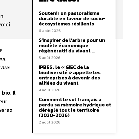
Soutenir un pastoralisme
on
durable en faveur de socio-
écosystèmes résilients
voici
6 août 2026
S’inspirer de l’arbre pour un
modèle économique
e
régénératif du vivant …
ont
5 août 2026
r aux
IPBES : le « GIEC de la
biodiversité » appelle les
entreprises à devenir des
alliées du vivant
4 août 2026
bio. Il
Comment le sol français a
eur
perdu sa mémoire hydrique et
verez
déréglé tout le territoire
(2020-2026)
2 août 2026