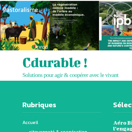
Cdurable !
Solutions pour agir & coopérer avec le vivant
Rubriques
Sélect
Accueil
Aéro B
l’engag
citoyenneté & coopération