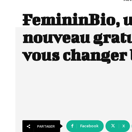
FemininBio, 
nouveau gratu
vous changer 
Facebook
X
PARTAGER