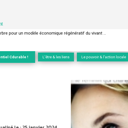
nt
EC de la biodiversité » appelle les entreprises à devenir des alliées du 
ntiel Cdurable !
L'être & les liens
Le pouvoir & l'action locale
ualisé le :
25 janvier 2024