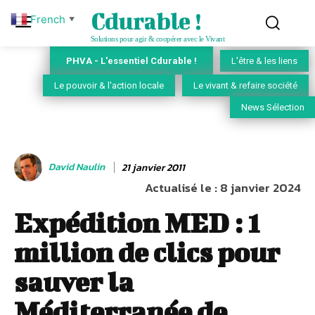
Cdurable !
French
▼
Solutions pour agir & coopérer avec le Vivant
PHVA - L'essentiel Cdurable !
L'être & les liens
Le pouvoir & l'action locale
Le vivant & refaire société
News Sélection
David Naulin
21 janvier 2011
Actualisé le :
8 janvier 2024
Expédition MED : 1
million de clics pour
sauver la
Méditerranée de