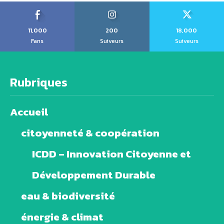
11,000
200
18,000
Fans
Suiveurs
Suiveurs
Rubriques
Accueil
citoyenneté & coopération
ICDD – Innovation Citoyenne et
Développement Durable
eau & biodiversité
énergie & climat