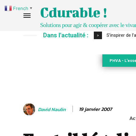
Cdurable !
French
▼
Solutions pour agir & coopérer avec le viva
Dans l'actualité :
IPBES : le « GI
>
PHVA - L'esse
19 janvier 2007
David Naulin
Ac