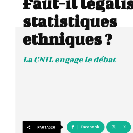
Faut-il légali
statistiques
ethniques ?
La CNIL engage le débat
Facebook
X
PARTAGER