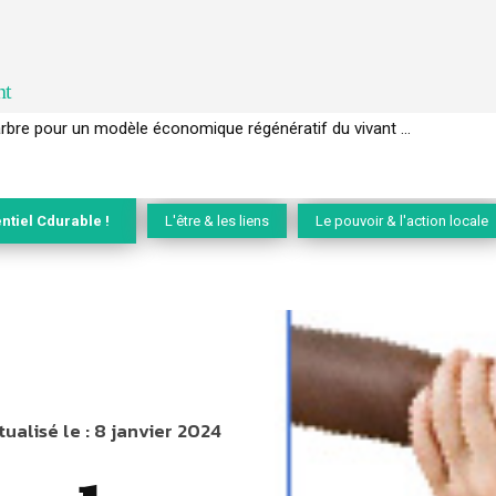
nt
EC de la biodiversité » appelle les entreprises à devenir des alliées du 
ntiel Cdurable !
L'être & les liens
Le pouvoir & l'action locale
tualisé le :
8 janvier 2024