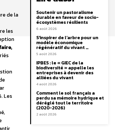
Soutenir un pastoralisme
re de la
durable en faveur de socio-
écosystèmes résilients
6 août 2026
re les
S’inspirer de l’arbre pour un
ception
modèle économique
aire,
régénératif du vivant …
riés
5 août 2026
IPBES : le « GIEC de la
biodiversité » appelle les
estion
entreprises à devenir des
alliées du vivant
 de
4 août 2026
ar
Comment le sol français a
. Les
perdu sa mémoire hydrique et
déréglé tout le territoire
(2020-2026)
né,
2 août 2026
e
antir