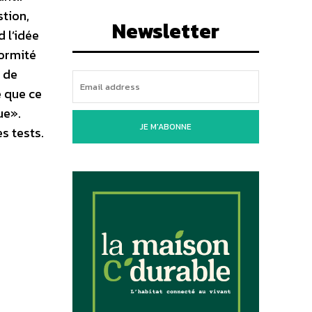
stion,
Newsletter
d l’idée
formité
é de
e que ce
ue».
JE M'ABONNE
s tests.