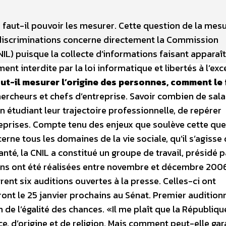
e faut-il pouvoir les mesurer. Cette question de la mesu
es discriminations concerne directement la Commission
NIL) puisque la collecte d’informations faisant apparaît
ent interdite par la loi informatique et libertés à l’ex
ut-il mesurer l’origine des personnes, comment le f
ercheurs et chefs d’entreprise. Savoir combien de sala
n étudiant leur trajectoire professionnelle, de repérer
reprises. Compte tenu des enjeux que soulève cette qu
erne tous les domaines de la vie sociale, qu’il s’agisse
anté, la CNIL a constitué un groupe de travail, présidé p
ns ont été réalisées entre novembre et décembre 2006
rent six auditions ouvertes à la presse. Celles-ci ont
ont le 25 janvier prochains au Sénat. Premier audition
de l’égalité des chances. «Il me plaît que la Républiqu
ace, d’origine et de religion. Mais comment peut-elle gar