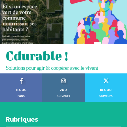
Cdurable !
Solutions pour agir & coopérer avec le vivant
11,000
200
18,000
Fans
Suiveurs
Suiveurs
Rubriques