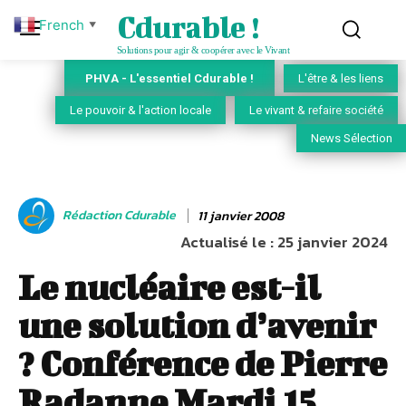
Cdurable !
French
▼
Solutions pour agir & coopérer avec le Vivant
PHVA - L'essentiel Cdurable !
L'être & les liens
Le pouvoir & l'action locale
Le vivant & refaire société
News Sélection
Rédaction Cdurable
11 janvier 2008
Actualisé le :
25 janvier 2024
Le nucléaire est-il
une solution d’avenir
? Conférence de Pierre
Radanne Mardi 15