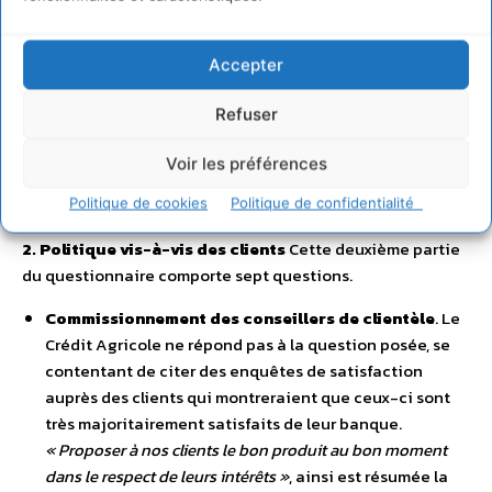
régulières de financement de projets et reconnaît avoir
« un peu d’activité de marché »
.
Accepter
Part des dividendes distribués dans le produit net
bancaire en 2008, 2009 et 2010
. Toutes les banques
Refuser
répondantes ont communiqué l’information
Voir les préférences
concernant 2010, mais le Crédit Agricole et BNP-
Paribas n’ont pas évoqué les années précédentes.
Politique de cookies
Politique de confidentialité
2. Politique vis-à-vis des clients
Cette deuxième partie
du questionnaire comporte sept questions.
Commissionnement des conseillers de clientèle
. Le
Crédit Agricole ne répond pas à la question posée, se
contentant de citer des enquêtes de satisfaction
auprès des clients qui montreraient que ceux-ci sont
très majoritairement satisfaits de leur banque.
« Proposer à nos clients le bon produit au bon moment
dans le respect de leurs intérêts »
, ainsi est résumée la