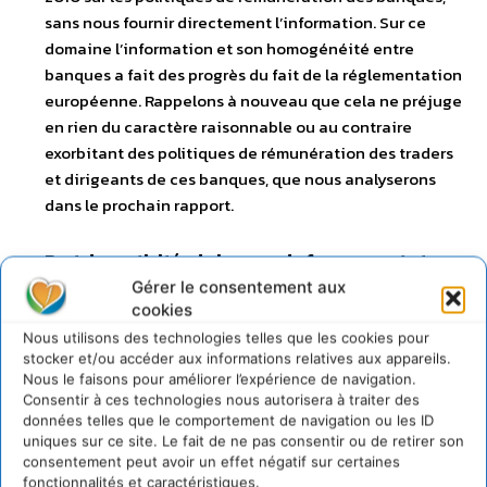
sans nous fournir directement l’information. Sur ce
domaine l’information et son homogénéité entre
banques a fait des progrès du fait de la réglementation
européenne. Rappelons à nouveau que cela ne préjuge
en rien du caractère raisonnable ou au contraire
exorbitant des politiques de rémunération des traders
et dirigeants de ces banques, que nous analyserons
dans le prochain rapport.
Part des activités de banque de financement et
d’investissement et de gestion d’actifs dans le
Gérer le consentement aux
cookies
produit net bancaire
. Cette information est donnée,
avec précision, par toutes les banques qui ont répondu
Nous utilisons des technologies telles que les cookies pour
stocker et/ou accéder aux informations relatives aux appareils.
au questionnaire, hormis Dexia. En effet, cette banque
Nous le faisons pour améliorer l’expérience de navigation.
ne donne que la part représentée par les activités de
Consentir à ces technologies nous autorisera à traiter des
gestion d’actifs, et considère que la notion de banque
données telles que le comportement de navigation ou les ID
de financement et d’investissement ne s’applique pas à
uniques sur ce site. Le fait de ne pas consentir ou de retirer son
consentement peut avoir un effet négatif sur certaines
leur groupe bancaire, alors que Dexia a des activités
fonctionnalités et caractéristiques.