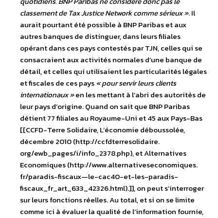
quotidiens. BNP Paribas ne considère donc pas le
classement de Tax Justice Network comme sérieux »
. Il
aurait pourtant été possible à BNP Paribas et aux
autres banques de distinguer, dans leurs filiales
opérant dans ces pays contestés par TJN, celles qui se
consacraient aux activités normales d’une banque de
détail, et celles qui utilisaient les particularités légales
et fiscales de ces pays
« pour servir leurs clients
internationaux »
en les mettant à l’abri des autorités de
leur pays d’origine. Quand on sait que BNP Paribas
détient 77 filiales au Royaume-Uni et 45 aux Pays-Bas
[[CCFD-Terre Solidaire, L’économie déboussolée,
décembre 2010 (http://ccfdterresolidaire.
org/ewb_pages/i/info_2378.php), et Alternatives
Economiques (http://www.alternativeseconomiques.
fr/paradis-fiscaux—le-cac40-et-les-paradis-
fiscaux_fr_art_633_42326.html).]], on peut s’interroger
sur leurs fonctions réelles. Au total, et si on se limite
comme ici à évaluer la qualité de l’information fournie,