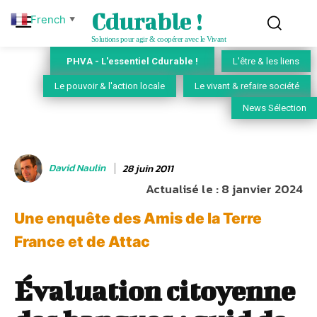
Cdurable !
French
▼
Solutions pour agir & coopérer avec le Vivant
PHVA - L'essentiel Cdurable !
L'être & les liens
Le pouvoir & l'action locale
Le vivant & refaire société
News Sélection
David Naulin
28 juin 2011
Actualisé le :
8 janvier 2024
Une enquête des Amis de la Terre
France et de Attac
Évaluation citoyenne