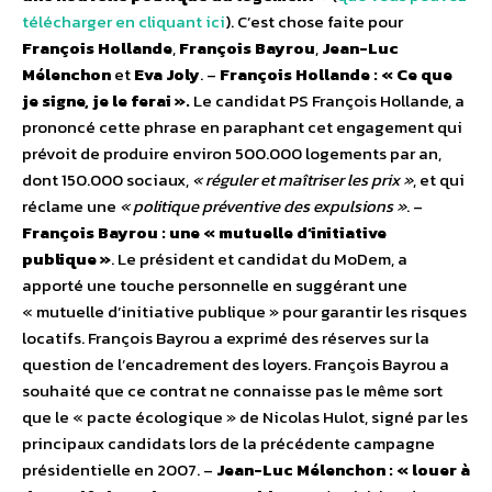
télécharger en cliquant ici
). C’est chose faite pour
François Hollande
,
François Bayrou
,
Jean-Luc
Mélenchon
et
Eva Joly
. –
François Hollande : « Ce que
je signe, je le ferai ».
Le candidat PS François Hollande, a
prononcé cette phrase en paraphant cet engagement qui
prévoit de produire environ 500.000 logements par an,
dont 150.000 sociaux,
« réguler et maîtriser les prix »
, et qui
réclame une
« politique préventive des expulsions »
. –
François Bayrou : une « mutuelle d’initiative
publique »
. Le président et candidat du MoDem, a
apporté une touche personnelle en suggérant une
« mutuelle d’initiative publique » pour garantir les risques
locatifs. François Bayrou a exprimé des réserves sur la
question de l’encadrement des loyers. François Bayrou a
souhaité que ce contrat ne connaisse pas le même sort
que le « pacte écologique » de Nicolas Hulot, signé par les
principaux candidats lors de la précédente campagne
présidentielle en 2007. –
Jean-Luc Mélenchon : « louer à