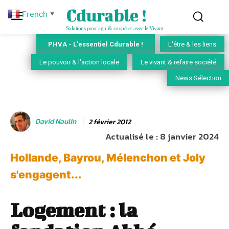
Cdurable !
French
▼
Solutions pour agir & coopérer avec le Vivant
PHVA - L'essentiel Cdurable !
L'être & les liens
Le pouvoir & l'action locale
Le vivant & refaire société
News Sélection
David Naulin
2 février 2012
Actualisé le :
8 janvier 2024
Hollande, Bayrou, Mélenchon et Joly
s'engagent...
Logement : la