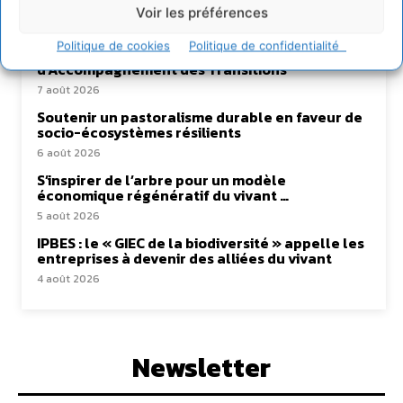
Lire aussi
Voir les préférences
Transformer les territoires par le dialogue et la
Politique de cookies
Politique de confidentialité
coopération avec un Commun
d’Accompagnement des Transitions
7 août 2026
Soutenir un pastoralisme durable en faveur de
socio-écosystèmes résilients
6 août 2026
S’inspirer de l’arbre pour un modèle
économique régénératif du vivant …
5 août 2026
IPBES : le « GIEC de la biodiversité » appelle les
entreprises à devenir des alliées du vivant
4 août 2026
Newsletter