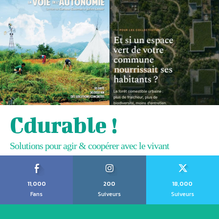
Cdurable !
Solutions pour agir & coopérer avec le vivant
11,000
200
18,000
Fans
Suiveurs
Suiveurs