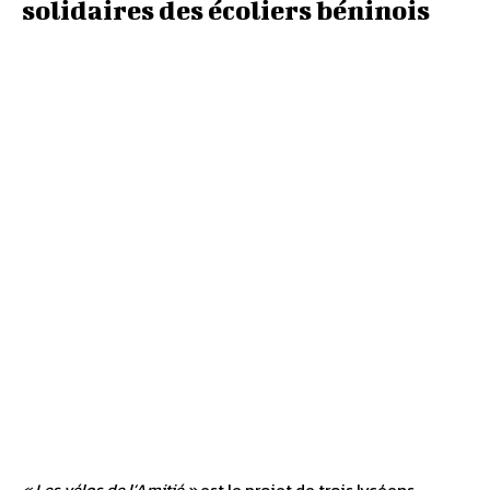
solidaires des écoliers béninois
« Les vélos de l’Amitié »
est le projet de trois lycéens