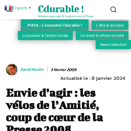
Cdurable !
French
▼
Solutions pour agir & coopérer avec le Vivant
PHVA - L'essentiel Cdurable !
L'être & les liens
Le pouvoir & l'action locale
Le vivant & refaire société
News Sélection
David Naulin
3 février 2009
Actualisé le :
8 janvier 2024
Envie d’agir : les
vélos de l’Amitié,
coup de cœur de la
Presse 2008