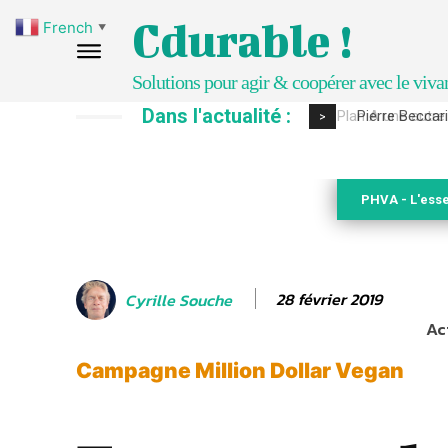
Cdurable !
French
▼
Solutions pour agir & coopérer avec le viva
Dans l'actualité :
Pierre Beccaria
>
PHVA - L'esse
28 février 2019
Cyrille Souche
Ac
Campagne Million Dollar Vegan