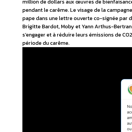
million de dollars aux œuvres de bienfaisance
pendant le carême. Le visage de la campagne es
pape dans une lettre ouverte co-signée par d
Brigitte Bardot, Moby et Yann Arthus-Bertra
s’engager et à réduire leurs émissions de CO2
période du carême.
No
ac
am
au
ou