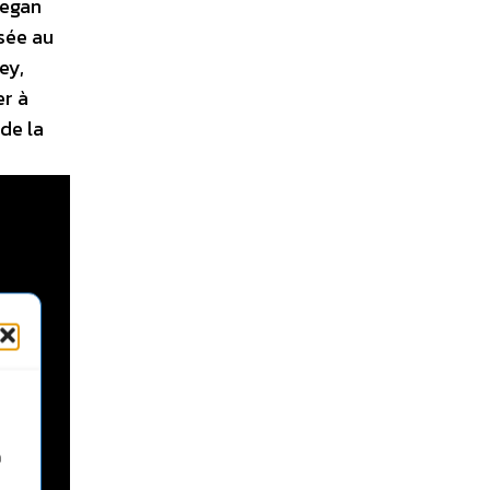
vegan
ssée au
ey,
er à
de la
n