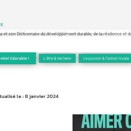
nt
 et son Dictionnaire du développement durable, de la résilience et de 
ntiel Cdurable !
L'être & les liens
Le pouvoir & l'action locale
tualisé le :
8 janvier 2024