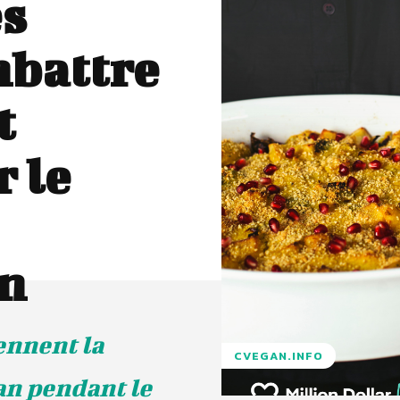
es
mbattre
t
 le
on
ennent la
CVEGAN.INFO
n pendant le