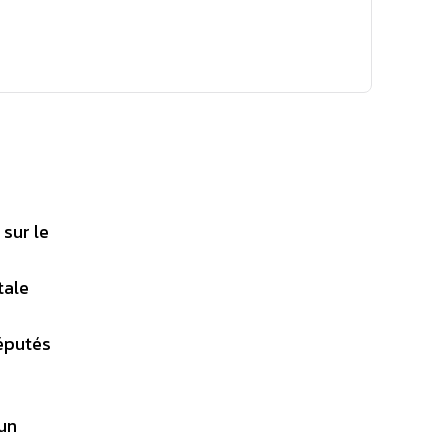
 sur le
tale
députés
’un