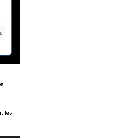
s
ue
t les