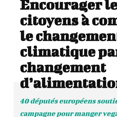
Encourager l
citoyens à co
le changemen
climatique par
changement
d’alimentati
40 députés européens souti
campagne pour manger vega