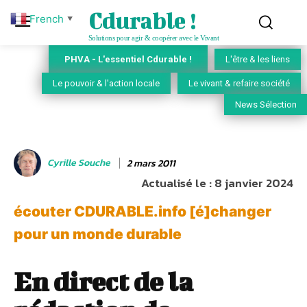
Cdurable !
French
▼
Solutions pour agir & coopérer avec le Vivant
PHVA - L'essentiel Cdurable !
L'être & les liens
Le pouvoir & l'action locale
Le vivant & refaire société
News Sélection
Cyrille Souche
2 mars 2011
Actualisé le :
8 janvier 2024
écouter CDURABLE.info [é]changer
pour un monde durable
En direct de la