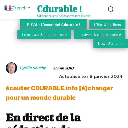
Cdurable !
French
▼
Solutions pour agir & coopérer avec le Vivant
PHVA - L'essentiel Cdurable !
L'être & les liens
Le pouvoir & l'action locale
Le vivant & refaire société
News Sélection
Cyrille Souche
21 mai 2010
Actualisé le :
8 janvier 2024
écouter CDURABLE.info [é]changer
pour un monde durable
En direct de la