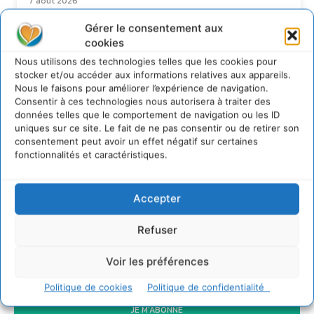
7 août 2026
Soutenir un pastoralisme durable en faveur de
Gérer le consentement aux
socio-écosystèmes résilients
cookies
6 août 2026
Nous utilisons des technologies telles que les cookies pour
S’inspirer de l’arbre pour un modèle
stocker et/ou accéder aux informations relatives aux appareils.
économique régénératif du vivant …
Nous le faisons pour améliorer l’expérience de navigation.
5 août 2026
Consentir à ces technologies nous autorisera à traiter des
données telles que le comportement de navigation ou les ID
IPBES : le « GIEC de la biodiversité » appelle les
uniques sur ce site. Le fait de ne pas consentir ou de retirer son
entreprises à devenir des alliées du vivant
consentement peut avoir un effet négatif sur certaines
4 août 2026
fonctionnalités et caractéristiques.
Accepter
Newsletter
Refuser
Voir les préférences
Politique de cookies
Politique de confidentialité
JE M'ABONNE