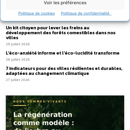
Voir les préférences
Développer notre attention aux espèces vivantes
non humaines avec les communs de Zoepolis
Politique de cookies
Politique de confidentialité
30 juillet 2026
Un kit citoyen pour lever les freins au
développement des forêts comestibles dans nos
villes
29 juillet 2026
L’éco-anxiété informe et l’éco-lucidité transforme
28 juillet 2026
7 indicateurs pour des villes résilientes et durables,
adaptées au changement climatique
27 juillet 2026