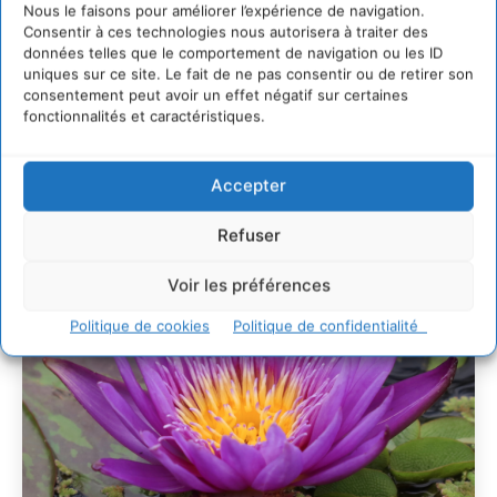
villes
Nous le faisons pour améliorer l’expérience de navigation.
Consentir à ces technologies nous autorisera à traiter des
29 juillet 2026
données telles que le comportement de navigation ou les ID
L’éco-anxiété informe et l’éco-lucidité transforme
uniques sur ce site. Le fait de ne pas consentir ou de retirer son
28 juillet 2026
consentement peut avoir un effet négatif sur certaines
fonctionnalités et caractéristiques.
7 indicateurs pour des villes résilientes et durables,
adaptées au changement climatique
27 juillet 2026
Accepter
Refuser
Voir les préférences
Politique de cookies
Politique de confidentialité