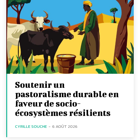
Soutenir un
pastoralisme durable en
faveur de socio-
écosystèmes résilients
CYRILLE SOUCHE
-
6 AOÛT 2026