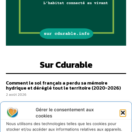
Sur Cdurable
Comment le sol français a perdu sa mémoire
hydrique et déréglé tout le territoire (2020-2026)
2 août 2026
Développer notre attention aux espèces vivantes
non humaines avec les communs de Zoepolis
Gérer le consentement aux
30 juillet 2026
cookies
Un kit citoyen pour lever les freins au
Nous utilisons des technologies telles que les cookies pour
développement des forêts comestibles dans nos
stocker et/ou accéder aux informations relatives aux appareils.