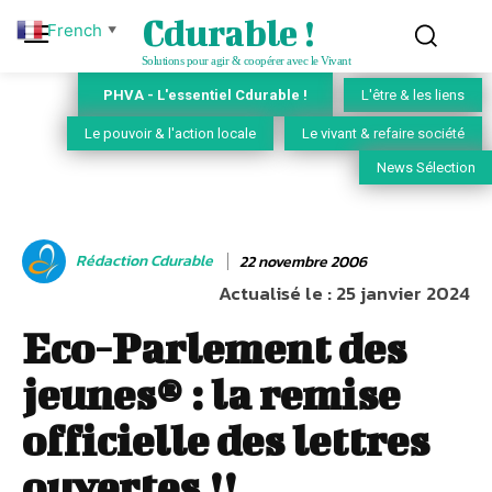
Cdurable !
French
▼
Solutions pour agir & coopérer avec le Vivant
PHVA - L'essentiel Cdurable !
L'être & les liens
Le pouvoir & l'action locale
Le vivant & refaire société
News Sélection
Rédaction Cdurable
22 novembre 2006
Actualisé le :
25 janvier 2024
Eco-Parlement des
jeunes® : la remise
officielle des lettres
ouvertes !!