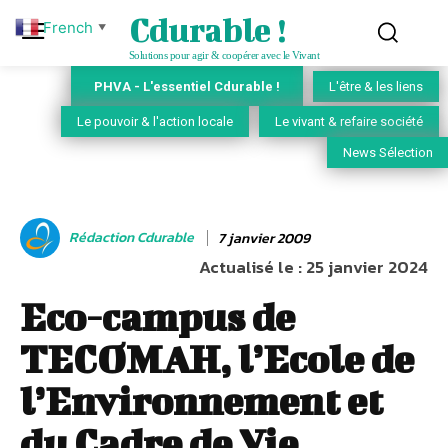
Cdurable !
French
▼
Solutions pour agir & coopérer avec le Vivant
PHVA - L'essentiel Cdurable !
L'être & les liens
Le pouvoir & l'action locale
Le vivant & refaire société
News Sélection
Rédaction Cdurable
7 janvier 2009
Actualisé le :
25 janvier 2024
Eco-campus de
TECOMAH, l’Ecole de
l’Environnement et
du Cadre de Vie