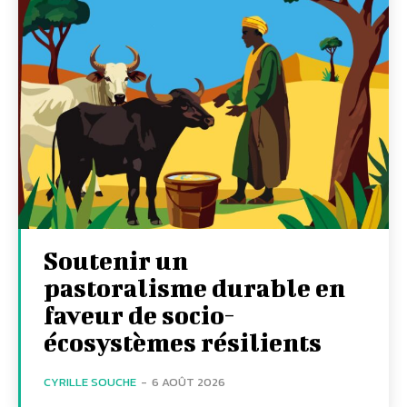
Soutenir un
pastoralisme durable en
faveur de socio-
écosystèmes résilients
CYRILLE SOUCHE
-
6 AOÛT 2026