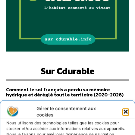
Sur Cdurable
Comment le sol français a perdu sa mémoire
hydrique et déréglé tout le territoire (2020-2026)
2 août 2026
Gérer le consentement aux
Développer notre attention aux espèces vivantes
cookies
non humaines avec les communs de Zoepolis
30 juillet 2026
Nous utilisons des technologies telles que les cookies pour
stocker et/ou accéder aux informations relatives aux appareils.
Un kit citoyen pour lever les freins au
Nous le faisons pour améliorer l’expérience de navigation.