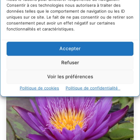
développement des forêts comestibles dans nos
Consentir à ces technologies nous autorisera à traiter des
villes
données telles que le comportement de navigation ou les ID
29 juillet 2026
uniques sur ce site. Le fait de ne pas consentir ou de retirer son
L’éco-anxiété informe et l’éco-lucidité transforme
consentement peut avoir un effet négatif sur certaines
fonctionnalités et caractéristiques.
28 juillet 2026
7 indicateurs pour des villes résilientes et durables,
adaptées au changement climatique
Accepter
27 juillet 2026
Refuser
Voir les préférences
Politique de cookies
Politique de confidentialité