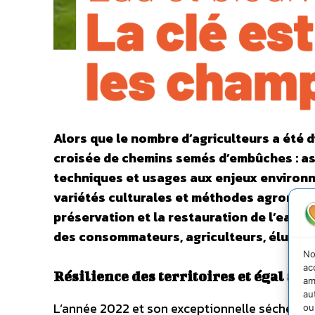
Alors que le nombre d’agriculteurs a été di
croisée de chemins semés d’embûches : ass
techniques et usages aux enjeux environn
variétés culturales et méthodes agronomiq
préservation et la restauration de l’eau et
des consommateurs, agriculteurs, élus et 
No
ac
Résilience des territoires et égal accè
am
au
L’année 2022 et son exceptionnelle sécheress
ou