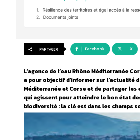
Résilience des territoires et égal accès à la ress
Documents joints
Facebook
X
PARTAGER
L’agence de l’eau Rhône Méditerranée Corse
a pour objectif d’informer sur l’actualité 
Méditerranée et Corse et de partager les
qui agissent pour atteindre le bon état de
biodiversité : la clé est dans les champs s