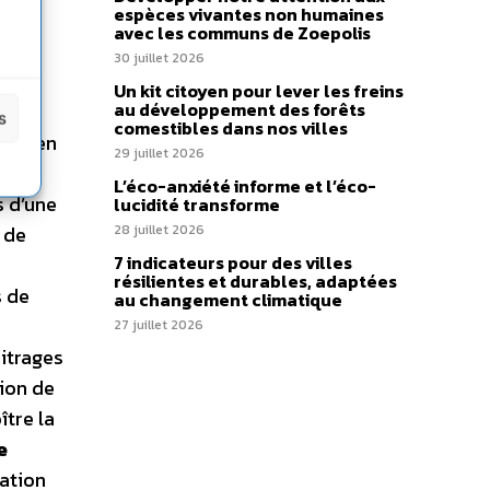
espèces vivantes non humaines
ement
avec les communs de Zoepolis
t
30 juillet 2026
a
Un kit citoyen pour lever les freins
au développement des forêts
a
s
comestibles dans nos villes
le a en
29 juillet 2026
te et
L’éco-anxiété informe et l’éco-
s d’une
lucidité transforme
28 juillet 2026
 de
7 indicateurs pour des villes
résilientes et durables, adaptées
s de
au changement climatique
27 juillet 2026
bitrages
ion de
ître la
e
ration