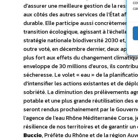
co
d’assurer une meilleure gestion de la ressourc
ca
aux côtés des autres services de l’État afin 
durable. Elle participe aussi concrètement à 
transition écologique, agissant à l’échelle d
stratégie nationale biodiversité 2030 et, dans 
outre voté, en décembre dernier, deux appels à 
plus fort aux effets du changement climatique
enveloppe de 30 millions d’euros, ils contribu
sécheresse. Le volet « eau » de la planificat
d’intensifier les actions existantes et de dé
sobriété. La diminution des prélèvements agri
potable et une plus grande réutilisation des e
seront rendus prochainement par le Gouverne
l’agence de l’eau Rhône Méditerranée Corse, je
résilience de nos territoires et de garantir u
Buccio
, Préfète du Rhône et de la région Au