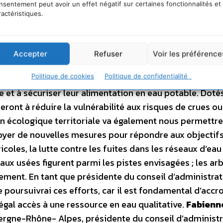
nsentement peut avoir un effet négatif sur certaines fonctionnalités et
e en eau. À cette fin, l’agence de l’eau s’investit plein
ractéristiques.
d’accompagner la transition vers un modèle plus sobre e
la mise en œuvre du Fonds vert pour l’accélération de l
e ses bassins comme opérateur pour les actions liées à l
Accepter
Refuser
Voir les préférence
la majorité des régions, à la renaturation des villes. El
Politique de cookies
Politique de confidentialité
projets afin d’aider les territoires à s’adapter plus vi
 et à sécuriser leur alimentation en eau potable. Doté
eront à réduire la vulnérabilité aux risques de crues ou
ion écologique territoriale va également nous permettre
ployer de nouvelles mesures pour répondre aux objectif
coles, la lutte contre les fuites dans les réseaux d’eau
aux usées figurent parmi les pistes envisagées ; les ar
ment. En tant que présidente du conseil d’administrat
 poursuivrai ces efforts, car il est fondamental d’accro
n égal accès à une ressource en eau qualitative.
Fabienn
vergne-Rhône- Alpes, présidente du conseil d’administ