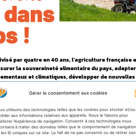
visé par quatre en 40 ans, l’agriculture française e
urer la souveraineté alimentaire du pays, adapter
ementaux et climatiques, développer de nouvelles
ues… Mais elle détient des leviers clés pour la
 de la biodiversité. L’heure d’une mobilisation mass
Gérer le consentement aux cookies
chercheurs – a sonné !
Sauvons l’eau N°50
us utilisons des technologies telles que les cookies pour stocker et/ou
céder aux informations relatives aux appareils. Nous le faisons pour
s à la ressource !
éliorer l’expérience de navigation. Consentir à ces technologies nous
torisera à traiter des données telles que le comportement de navigatio
e ont constitué un tournant, en rappelant la nécessité
 les ID uniques sur ce site. Le fait de ne pas consentir ou de retirer son