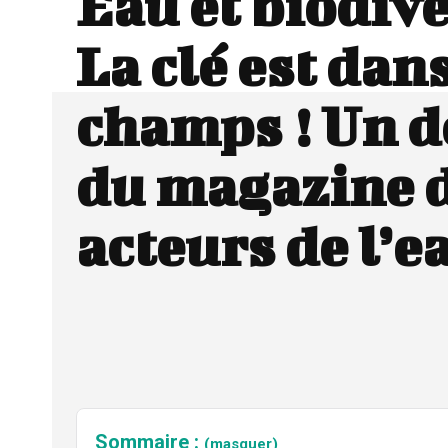
Eau et biodive
La clé est dans
champs ! Un d
du magazine 
acteurs de l’e
Sommaire :
(masquer)