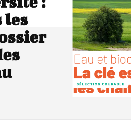
rsité :
 les
ossier
des
au
SÉLECTION CDURABLE