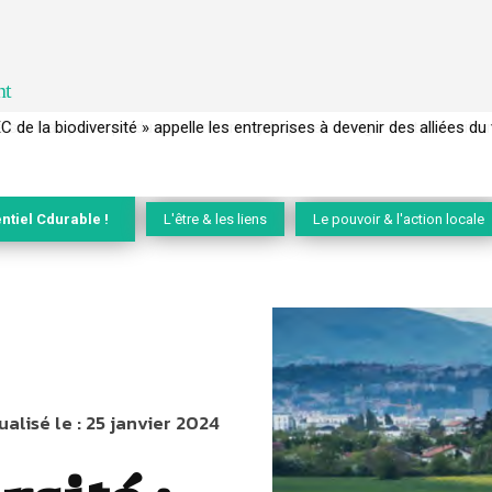
nt
 français a perdu sa mémoire hydrique et déréglé tout le territoire 
ntiel Cdurable !
L'être & les liens
Le pouvoir & l'action locale
ualisé le :
25 janvier 2024