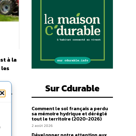
st à la
 les
Sur Cdurable
ive –
Comment le sol français a perdu
sa mémoire hydrique et déréglé
tout le territoire (2020-2026)
2 août 2026
n
Développer notre attention aux