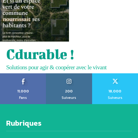
Cdurable !
Solutions pour agir & coopérer avec le vivant
11,000
200
18,000
Fans
Suiveurs
Suiveurs
Rubriques