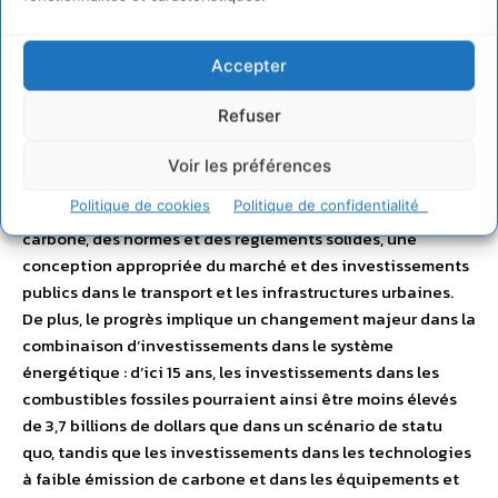
issue de sources neutres en carbone doit augmenter d’au
moins un point de pourcentage. De fortes politiques
Accepter
publiques seront essentielles pour y parvenir. Pour l’ETC,
ces objectifs doivent inclure : une tarification
Refuser
significative du carbone, la suppression des subventions
relatives aux combustibles fossiles, un soutien en matière
Voir les préférences
de recherche et de développement et au niveau du
Politique de cookies
Politique de confidentialité
déploiement de technologies à faible émission de
carbone, des normes et des règlements solides, une
conception appropriée du marché et des investissements
publics dans le transport et les infrastructures urbaines.
De plus, le progrès implique un changement majeur dans la
combinaison d’investissements dans le système
énergétique : d’ici 15 ans, les investissements dans les
combustibles fossiles pourraient ainsi être moins élevés
de 3,7 billions de dollars que dans un scénario de statu
quo, tandis que les investissements dans les technologies
à faible émission de carbone et dans les équipements et