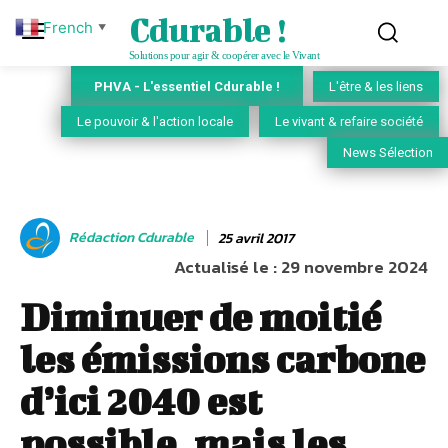
Cdurable !
French
▼
Solutions pour agir & coopérer avec le Vivant
PHVA - L'essentiel Cdurable !
L'être & les liens
Le pouvoir & l'action locale
Le vivant & refaire société
News Sélection
Rédaction Cdurable
25 avril 2017
Actualisé le :
29 novembre 2024
Diminuer de moitié
les émissions carbone
d’ici 2040 est
possible, mais les