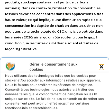
produits, stockage souterrain et puits de carbone
naturels). Dans ce contexte, l’utilisation de combustibles
fossiles devrait se concentrer dans des applications à très
haute valeur, ce qui implique une diminution rapide de la
consommation inadaptée de charbon dans les usines non
pourvues de la technologie du CSC, un pic de pétrole dans
les années 2020, ainsi qu’un rôle soutenu pour le gaz, à
condition que les fuites de méthane soient réduites de
façon significative.
Accomplir des progrès à un
Gérer le consentement aux
cookies
rythme accéléré
Nous utilisons des technologies telles que les cookies pour
stocker et/ou accéder aux informations relatives aux appareils.
La transition mondiale vers des systèmes énergétiques à
Nous le faisons pour améliorer l’expérience de navigation.
Consentir à ces technologies nous autorisera à traiter des
faible émission de carbone nécessitera une amélioration
données telles que le comportement de navigation ou les ID
plus rapide que celle des 20 dernières années et que celle
uniques sur ce site. Le fait de ne pas consentir ou de retirer son
promise par les INDC. Chaque année, la productivité
consentement peut avoir un effet négatif sur certaines
énergétique doit augmenter de 3 % et la part d’énergie
fonctionnalités et caractéristiques.