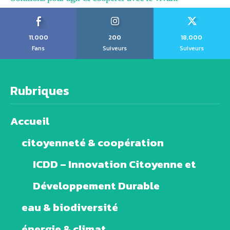
11,000
200
18,000
Fans
Suiveurs
Suiveurs
Rubriques
Accueil
citoyenneté & coopération
ICDD – Innovation Citoyenne et
Développement Durable
eau & biodiversité
énergie & climat