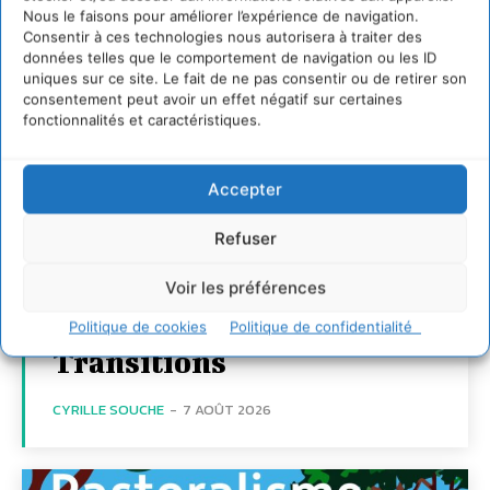
Nous le faisons pour améliorer l’expérience de navigation.
Consentir à ces technologies nous autorisera à traiter des
données telles que le comportement de navigation ou les ID
uniques sur ce site. Le fait de ne pas consentir ou de retirer son
consentement peut avoir un effet négatif sur certaines
fonctionnalités et caractéristiques.
Transformer les
Accepter
territoires par le
dialogue et la
Refuser
coopération avec un
Voir les préférences
Commun
d’Accompagnement des
Politique de cookies
Politique de confidentialité
Transitions
CYRILLE SOUCHE
-
7 AOÛT 2026