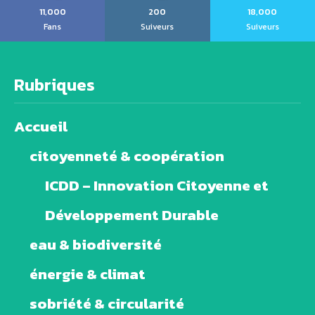
11,000
200
18,000
Fans
Suiveurs
Suiveurs
Rubriques
Accueil
citoyenneté & coopération
ICDD – Innovation Citoyenne et
Développement Durable
eau & biodiversité
énergie & climat
sobriété & circularité