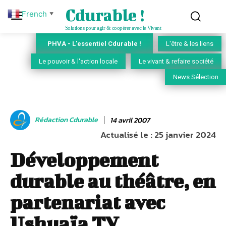
Cdurable !
French
▼
Solutions pour agir & coopérer avec le Vivant
PHVA - L'essentiel Cdurable !
L'être & les liens
Le pouvoir & l'action locale
Le vivant & refaire société
News Sélection
Rédaction Cdurable
14 avril 2007
Actualisé le :
25 janvier 2024
Développement
durable au théâtre, en
partenariat avec
Ushuaïa TV