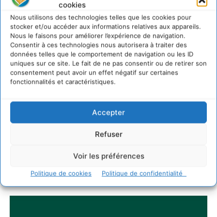
cookies
économique régénératif du vivant …
Nous utilisons des technologies telles que les cookies pour
5 août 2026
stocker et/ou accéder aux informations relatives aux appareils.
IPBES : le « GIEC de la biodiversité » appelle les
Nous le faisons pour améliorer l’expérience de navigation.
entreprises à devenir des alliées du vivant
Consentir à ces technologies nous autorisera à traiter des
4 août 2026
données telles que le comportement de navigation ou les ID
uniques sur ce site. Le fait de ne pas consentir ou de retirer son
consentement peut avoir un effet négatif sur certaines
fonctionnalités et caractéristiques.
Newsletter
Accepter
Refuser
Voir les préférences
JE M'ABONNE
Politique de cookies
Politique de confidentialité