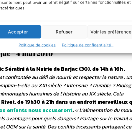
américain regroupe 89% de toutes les surfaces d’OGM,
nsentement peut avoir un effet négatif sur certaines fonctionnalités et
ractéristiques.
inois. En Amérique, les OGM ne sont ni étiquetés, ni év
es avec analyses de sang avant autorisation, et souven
t. En Europe, au contraire, on trouve moins de 0,2% des 
Accepter
Refuser
Voir les préférence
Politique de cookies
Politique de confidentialité
jac – 4 mai 2010
 Séralini à la Mairie de Barjac (30), de 14h à 16h
:
est confrontée au défi de nourrir et respecter la nature : u
plira-t-elle au XXI siècle ? Intensive ? Durable ? Biolog
hémorragies humaines de l’histoire au XX siècle. Cela
Rivet, de 19h30 à 21h dans un endroit merveilleux q
os enfants nous accuseront
.
« L’alimentation du mon
ls avantages pour quels dangers? Partage sur le travail 
 et OGM sur la santé. Des conflits incessants partagent ce