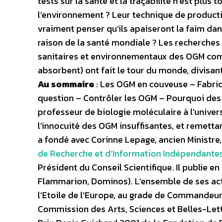
tests sur la santé et la traçabilité n’est plu
l’environnement ? Leur technique de productio
vraiment penser qu’ils apaiseront la faim dan
raison de la santé mondiale ? Les recherches 
sanitaires et environnementaux des OGM comm
absorbent) ont fait le tour du monde, divisan
Au sommaire
: Les OGM en couveuse – Fabriqu
question – Contrôler les OGM – Pourquoi des 
professeur de biologie moléculaire à l’univer
l’innocuité des OGM insuffisantes, et remettant
a fondé avec Corinne Lepage, ancien Ministre,
de Recherche et d’Information Indépendantes
Président du Conseil Scientifique. Il publie e
Flammarion, Dominos). L’ensemble de ses activ
l’Etoile de l’Europe, au grade de Commandeur
Commission des Arts, Sciences et Belles-Lettre