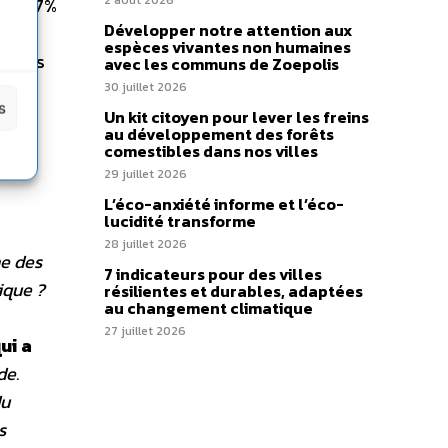
2 août 2026
 ou 97%
Développer notre attention aux
alués
espèces vivantes non humaines
t plus
avec les communs de Zoepolis
OGM,
30 juillet 2026
s
Un kit citoyen pour lever les freins
au développement des forêts
comestibles dans nos villes
29 juillet 2026
L’éco-anxiété informe et l’éco-
lucidité transforme
28 juillet 2026
ne des
7 indicateurs pour des villes
ique ?
résilientes et durables, adaptées
au changement climatique
27 juillet 2026
ui a
de.
du
s