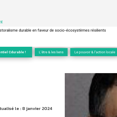
nt
l’arbre pour un modèle économique régénératif du vivant …
ntiel Cdurable !
L'être & les liens
Le pouvoir & l'action locale
tualisé le :
8 janvier 2024