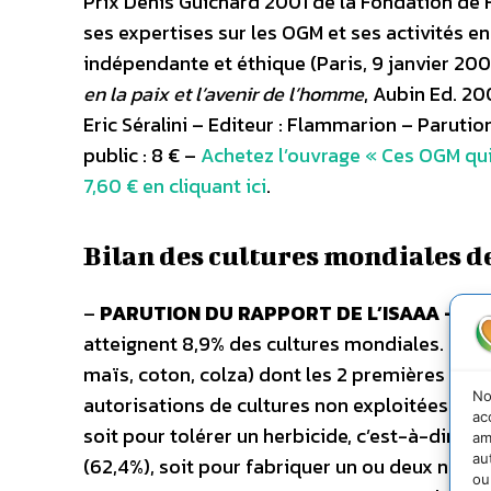
Prix Denis Guichard 2001 de la Fondation de 
ses expertises sur les OGM et ses activités en
indépendante et éthique (Paris, 9 janvier 20
en la paix et l’avenir de l’homme
, Aubin Ed. 20
Eric Séralini – Editeur : Flammarion – Parut
public : 8 € –
Achetez l’ouvrage « Ces OGM qui
7,60 € en cliquant ici
.
Bilan des cultures mondiales 
–
PARUTION DU RAPPORT DE L’ISAAA – Fév
atteignent 8,9% des cultures mondiales. Ces 
maïs, coton, colza) dont les 2 premières tot
No
autorisations de cultures non exploitées. Ces
ac
soit pour tolérer un herbicide, c’est-à-dir
am
au
(62,4%), soit pour fabriquer un ou deux nouvea
ou