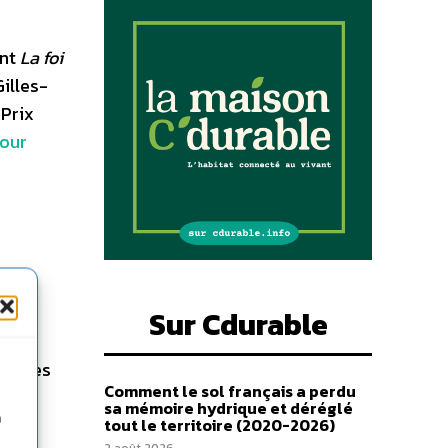
ont
La foi
illes-
 Prix
pour
s OGM
a,
Sur Cdurable
difiées
Comment le sol français a perdu
sa mémoire hydrique et déréglé
n
es
tout le territoire (2020-2026)