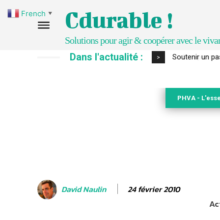
Cdurable !
French
▼
Solutions pour agir & coopérer avec le viva
Dans l'actualité :
S’inspirer de 
>
PHVA - L'esse
24 février 2010
David Naulin
Ac