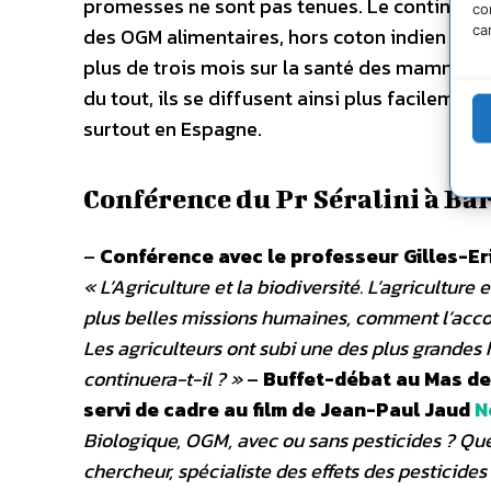
promesses ne sont pas tenues. Le continent 
co
ca
des OGM alimentaires, hors coton indien et ch
plus de trois mois sur la santé des mammifèr
du tout, ils se diffusent ainsi plus facilemen
surtout en Espagne.
Conférence du Pr Séralini à Bar
–
Conférence avec le professeur Gilles-Eric
« L’Agriculture et la biodiversité. L’agriculture 
plus belles missions humaines, comment l’accom
Les agriculteurs ont subi une des plus grandes 
continuera-t-il ? »
–
Buffet-débat au Mas de 
servi de cadre au film de Jean-Paul Jaud
N
Biologique, OGM, avec ou sans pesticides ? Que
chercheur, spécialiste des effets des pesticides