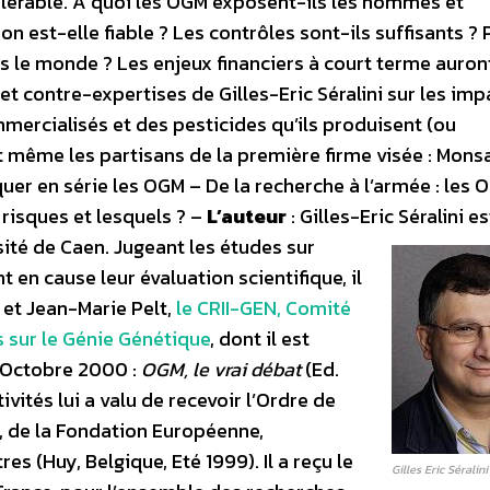
s tolérable. A quoi les OGM exposent-ils les hommes et
n est-elle fiable ? Les contrôles sont-ils suffisants ?
s le monde ? Les enjeux financiers à court terme auron
et contre-expertises de Gilles-Eric Séralini sur les imp
ercialisés et des pesticides qu’ils produisent (ou
t même les partisans de la première firme visée : Mons
er en série les OGM – De la recherche à l’armée : les 
risques et lesquels ? –
L’auteur
: Gilles-Eric Séralini es
sité de Caen.
Jugeant les études sur
 en cause leur évaluation scientifique, il
 et Jean-Marie Pelt,
le CRII-GEN, Comité
 sur le Génie Génétique
, dont il est
n Octobre 2000 :
OGM, le vrai débat
(Ed.
ités lui a valu de recevoir l’Ordre de
, de la Fondation Européenne,
s (Huy, Belgique, Eté 1999). Il a reçu le
Gilles Eric Séralini