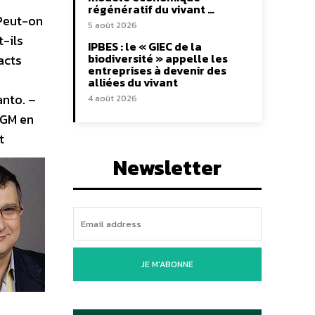
régénératif du vivant …
 Peut-on
5 août 2026
t-ils
IPBES : le « GIEC de la
biodiversité » appelle les
acts
entreprises à devenir des
alliées du vivant
anto. –
4 août 2026
OGM en
t
Newsletter
JE M'ABONNE