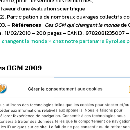
France, pour l’ensemble des recherches,
 faveur d’une évaluation scientifique
02). Participation à de nombreux ouvrages collectifs d
03. –
Références
:
Ces OGM qui changent le monde
de G
ion : 11/02/2010 – 200 pages – EAN13 : 9782081235007 –
 changent le monde » chez notre partenaire Eyrolles 
des OGM 2009
rier 2010
: Après 14 années de commercialisation, le
Gérer le consentement aux cookies
OGM sont toujours répartis seulement en 4 plantes (soj
alisent 83% de l’ensemble, malgré les nombreuses
us utilisons des technologies telles que les cookies pour stocker et/ou
 OGM sont pour la totalité des plantes à pesticides mo
céder aux informations relatives aux appareils. Nous le faisons pour
e absorber un désherbant comme le Roundup sans mourir
éliorer l’expérience de navigation. Consentir à ces technologies nous
torisera à traiter des données telles que le comportement de navigatio
ux insecticides (21,4%), ou les deux à la fois. Les autr
 les ID uniques sur ce site. Le fait de ne pas consentir ou de retirer son