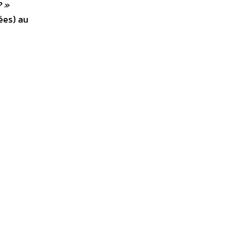
? »
ées) au