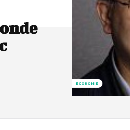
monde
c
ECONOMIE