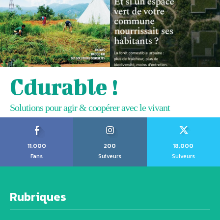
Cdurable !
Solutions pour agir & coopérer avec le vivant
11,000
200
18,000
Fans
Suiveurs
Suiveurs
Rubriques