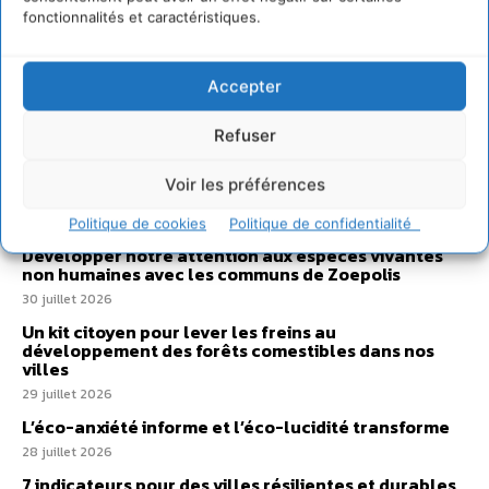
fonctionnalités et caractéristiques.
Accepter
Sur Cdurable
Refuser
Comment le sol français a perdu sa mémoire
Voir les préférences
hydrique et déréglé tout le territoire (2020-2026)
2 août 2026
Politique de cookies
Politique de confidentialité
Développer notre attention aux espèces vivantes
non humaines avec les communs de Zoepolis
30 juillet 2026
Un kit citoyen pour lever les freins au
développement des forêts comestibles dans nos
villes
29 juillet 2026
L’éco-anxiété informe et l’éco-lucidité transforme
28 juillet 2026
7 indicateurs pour des villes résilientes et durables,