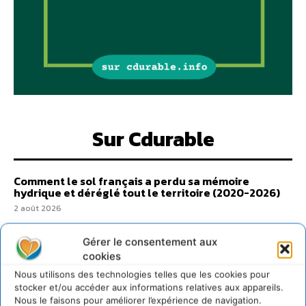
Sur Cdurable
Comment le sol français a perdu sa mémoire
hydrique et déréglé tout le territoire (2020-2026)
2 août 2026
Développer notre attention aux espèces vivantes
non humaines avec les communs de Zoepolis
Gérer le consentement aux
cookies
30 juillet 2026
Nous utilisons des technologies telles que les cookies pour
Un kit citoyen pour lever les freins au
développement des forêts comestibles dans nos
stocker et/ou accéder aux informations relatives aux appareils.
villes
Nous le faisons pour améliorer l’expérience de navigation.