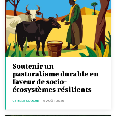
Soutenir un
pastoralisme durable en
faveur de socio-
écosystèmes résilients
CYRILLE SOUCHE
-
6 AOÛT 2026