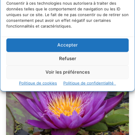
Consentir à ces technologies nous autorisera à traiter des
29 juillet 2026
données telles que le comportement de navigation ou les ID
L’éco-anxiété informe et l’éco-lucidité transforme
uniques sur ce site. Le fait de ne pas consentir ou de retirer son
28 juillet 2026
consentement peut avoir un effet négatif sur certaines
fonctionnalités et caractéristiques.
7 indicateurs pour des villes résilientes et durables,
adaptées au changement climatique
27 juillet 2026
Accepter
Refuser
Voir les préférences
Politique de cookies
Politique de confidentialité