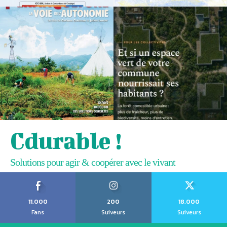
Cdurable !
Solutions pour agir & coopérer avec le vivant
11,000
200
18,000
Fans
Suiveurs
Suiveurs