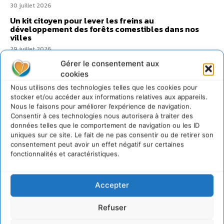
30 juillet 2026
Un kit citoyen pour lever les freins au
développement des forêts comestibles dans nos
villes
29 juillet 2026
L’éco-anxiété informe et l’éco-lucidité transforme
Gérer le consentement aux
cookies
28 juillet 2026
Nous utilisons des technologies telles que les cookies pour
7 indicateurs pour des villes résilientes et durables,
stocker et/ou accéder aux informations relatives aux appareils.
adaptées au changement climatique
Nous le faisons pour améliorer l’expérience de navigation.
27 juillet 2026
Consentir à ces technologies nous autorisera à traiter des
données telles que le comportement de navigation ou les ID
uniques sur ce site. Le fait de ne pas consentir ou de retirer son
consentement peut avoir un effet négatif sur certaines
fonctionnalités et caractéristiques.
Accepter
Refuser