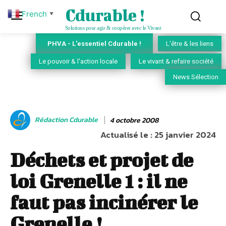
Cdurable !
French
▼
Solutions pour agir & coopérer avec le Vivant
PHVA - L'essentiel Cdurable !
L'être & les liens
Le pouvoir & l'action locale
Le vivant & refaire société
News Sélection
Rédaction Cdurable
4 octobre 2008
Actualisé le :
25 janvier 2024
Déchets et projet de
loi Grenelle 1 : il ne
faut pas incinérer le
Grenelle !