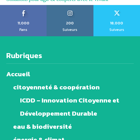
11,000
200
18,000
Fans
Suiveurs
Suiveurs
Rubriques
Accueil
citoyenneté & coopération
ICDD – Innovation Citoyenne et
Développement Durable
eau & biodiversité
énergie & climat