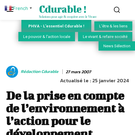
Cdurable !
French
▼
Solutions pour agir & coopérer avec le Vivant
PHVA - L'essentiel Cdurable !
L'être & les liens
Le pouvoir & l'action locale
Le vivant & refaire société
News Sélection
Rédaction Cdurable
27 mars 2007
Actualisé le :
25 janvier 2024
De la prise en compte
de l’environnement à
l’action pour le
développement