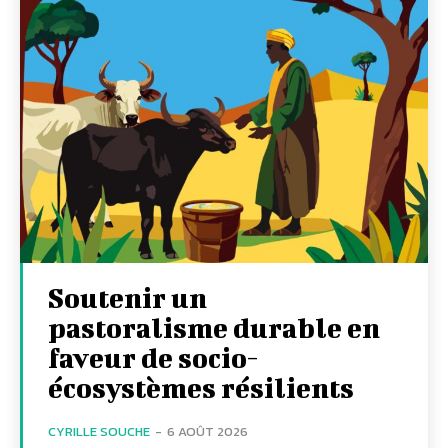
Soutenir un
pastoralisme durable en
faveur de socio-
écosystèmes résilients
CYRILLE SOUCHE
-
6 AOÛT 2026