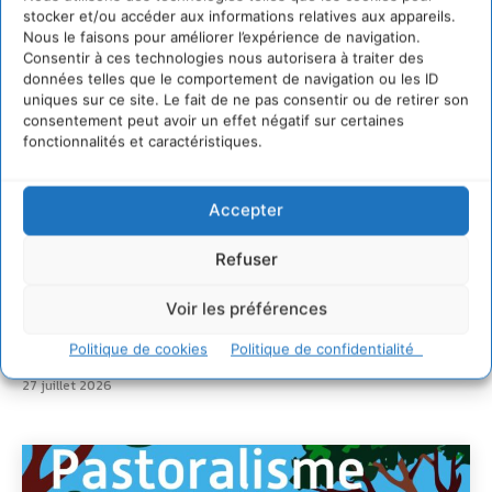
stocker et/ou accéder aux informations relatives aux appareils.
Comment le sol français a perdu sa mémoire
Nous le faisons pour améliorer l’expérience de navigation.
hydrique et déréglé tout le territoire (2020-2026)
Consentir à ces technologies nous autorisera à traiter des
2 août 2026
données telles que le comportement de navigation ou les ID
uniques sur ce site. Le fait de ne pas consentir ou de retirer son
Développer notre attention aux espèces vivantes
consentement peut avoir un effet négatif sur certaines
non humaines avec les communs de Zoepolis
fonctionnalités et caractéristiques.
30 juillet 2026
Un kit citoyen pour lever les freins au
développement des forêts comestibles dans nos
Accepter
villes
29 juillet 2026
Refuser
L’éco-anxiété informe et l’éco-lucidité transforme
Voir les préférences
28 juillet 2026
7 indicateurs pour des villes résilientes et durables,
Politique de cookies
Politique de confidentialité
adaptées au changement climatique
27 juillet 2026