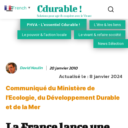
Cdurable !
French
▼
Solutions pour agir & coopérer avec le Vivant
PHVA - L'essentiel Cdurable !
L'être & les liens
Le pouvoir & l'action locale
Le vivant & refaire société
News Sélection
David Naulin
20 janvier 2010
Actualisé le :
8 janvier 2024
Communiqué du Ministère de
l'Ecologie, du Développement Durable
et de la Mer
La France lance une