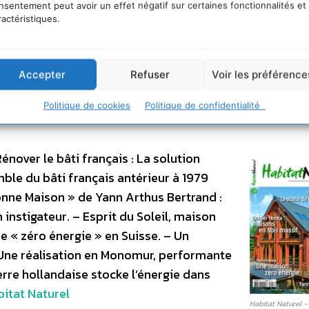
bois est un écomatériau par
nsentement peut avoir un effet négatif sur certaines fonctionnalités et
s un engouement croissant. Loin du
ractéristiques.
sages et n’est plus réservée à la
Future Maison n°9
touts de la maison bois ? Quelle
Accepter
Refuser
Voir les préférence
 Maison.
Politique de cookies
Politique de confidentialité
nover le bâti français : La solution
mble du bâti français antérieur à 1979
onne Maison » de Yann Arthus Bertrand :
instigateur. – Esprit du Soleil, maison
e « zéro énergie » en Suisse. – Un
Une réalisation en Monomur, performante
serre hollandaise stocke l’énergie dans
bitat Naturel
Habitat Naturel –