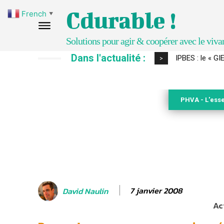
Cdurable !
French
▼
Solutions pour agir & coopérer avec le viva
Dans l'actualité :
Comment le sol
>
PHVA - L'esse
7 janvier 2008
David Naulin
Ac