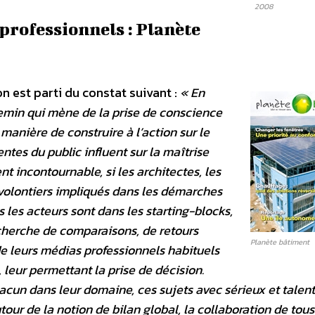
2008
rofessionnels : Planète
on est parti du constat suivant :
« En
emin qui mène de la prise de conscience
anière de construire à l’action sur le
entes du public influent sur la maîtrise
t incontournable, si les architectes, les
 volontiers impliqués dans les démarches
 les acteurs sont dans les starting-blocks,
recherche de comparaisons, de retours
Planète bâtiment
e leurs médias professionnels habituels
, leur permettant la prise de décision.
hacun dans leur domaine, ces sujets avec sérieux et talent
utour de la notion de bilan global, la collaboration de tous