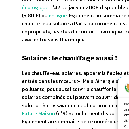
écologique
n°42 de janvier 2008 disponible 
(5,80 €) ou
en ligne
. Egalement au sommaire d
chauffe-eau solaire à Paris ou comment insta
copropriété, les clés du confort thermique :
avec notre sens thermique…
Solaire : le chauffage aussi !
Les chauffe-eau solaires, appareils fiables e
entrés dans les mœurs ». Mais l’énergie solair
polluante, peut aussi servir à chauffer la ma
solaires combinés qui peuvent couvrir de 20
solution à envisager en neuf comme en rénov
No
ac
Future Maison
(n°9) actuellement disponible 
am
Egalement au sommaire de ce numéro un sujet 
au
ou