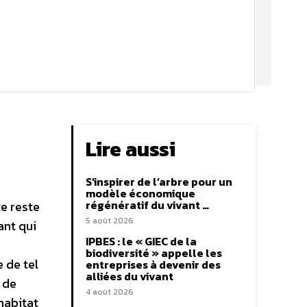
Lire aussi
S’inspirer de l’arbre pour un
modèle économique
régénératif du vivant …
ce reste
5 août 2026
ant qui
IPBES : le « GIEC de la
biodiversité » appelle les
 de tel
entreprises à devenir des
alliées du vivant
 de
4 août 2026
’habitat