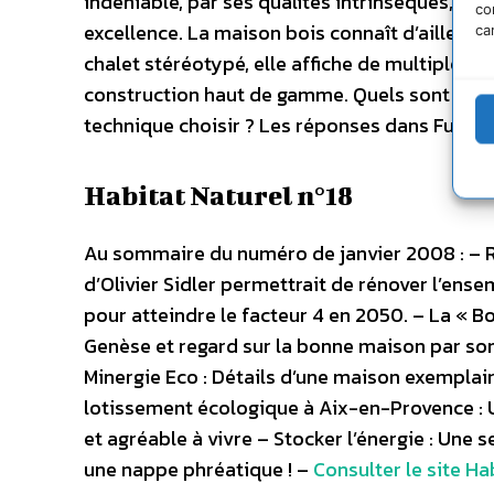
indéniable, par ses qualités intrinsèques, le 
co
excellence. La maison bois connaît d’ailleur
ca
chalet stéréotypé, elle affiche de multiples vi
construction haut de gamme. Quels sont les a
technique choisir ? Les réponses dans Future
Habitat Naturel n°18
Au sommaire du numéro de janvier 2008 : – Ré
d’Olivier Sidler permettrait de rénover l’ense
pour atteindre le facteur 4 en 2050. – La « B
Genèse et regard sur la bonne maison par son 
Minergie Eco : Détails d’une maison exemplair
lotissement écologique à Aix-en-Provence : 
et agréable à vivre – Stocker l’énergie : Une 
une nappe phréatique ! –
Consulter le site Ha