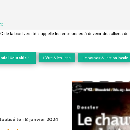
nt
 français a perdu sa mémoire hydrique et déréglé tout le territoire 
ntiel Cdurable !
L'être & les liens
Le pouvoir & l'action locale
tualisé le :
8 janvier 2024