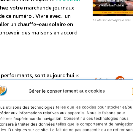
chez votre marchande journaux
e ce numéro : Vivre avec… un
La Maison écologique n°42
ller un chauffe-eau solaire en
 concevoir des maisons en accord
t performants, sont aujourd’hui «
e, gratuite, inépuisable et non
ison. On parle alors de systèmes
Gérer le consentement aux cookies
 à 40 % des besoins annuels. Une
ation. Un dossier à découvrir dans
us utilisons des technologies telles que les cookies pour stocker et/ou
céder aux informations relatives aux appareils. Nous le faisons pour
chez votre marchand de journaux.
éliorer l’expérience de navigation. Consentir à ces technologies nous
sur la maison bois. Car, c’est
torisera à traiter des données telles que le comportement de navigatio
 les ID uniques sur ce site. Le fait de ne pas consentir ou de retirer son