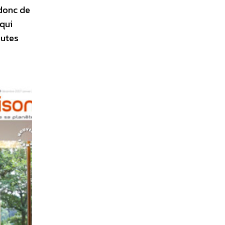
donc de
 qui
outes