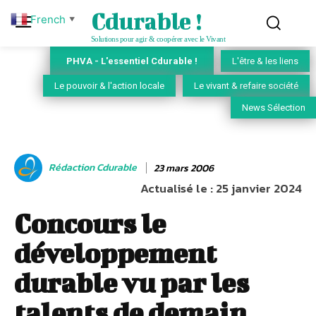
Cdurable !
French
▼
Solutions pour agir & coopérer avec le Vivant
PHVA - L'essentiel Cdurable !
L'être & les liens
Le pouvoir & l'action locale
Le vivant & refaire société
News Sélection
Rédaction Cdurable
23 mars 2006
Actualisé le :
25 janvier 2024
Concours le
développement
durable vu par les
talents de demain