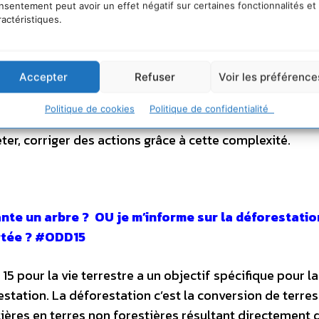
ctive, une hausse de l’extrème pauvreté, pour la premi
nsentement peut avoir un effet négatif sur certaines fonctionnalités et
ns : l
a
banque mondiale a réalisé un atlas des ODD
, vo
ractéristiques.
es représentations graphiques innovantes.
L’urgence du
tés et l’augmentation des mobilités en France, en Euro
Accepter
Refuser
Voir les préférence
erpétuer un modèle aujourd’hui épuisé,
nos propositi
ivre
.
Pour conclure, si nous voulons construire une
Politique de cookies
Politique de confidentialité
ble d’appréhender les défis dans une pensée complexe 
er, corriger des actions grâce à cette complexité.
ante un arbre ? OU je m’informe sur la déforestatio
tée ? #ODD15
15 pour la vie terrestre a un objectif spécifique pour la
estation.
La déforestation c’est la conversion de terres
ières en terres non forestières résultant directement 