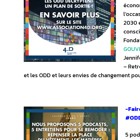
économ
l’occa
2030 e
consci
Fonda
GOUV
Jenni
– Retr
et les ODD et leurs envies de changement pou
-Fair
#ODD
5 pod