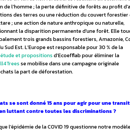
on de l’homme ; la perte définitive de forêts au profit d’
ations des terres ou une réduction du couvert forestier
ctare ; une action de nature anthropique ou naturelle,
onnant la disparition permanente d’une forêt. Elle to
ipalement trois grands bassins forestiers, Amazonie, C
du Sud Est.
L’Europe est responsable pour 30 % de la
 étude et propositions
d’Ecoefflab pour éliminer la
ll4Trees
se mobilise dans une campagne originale
chats la part de déforestation.
ats se sont donné 15 ans pour agir pour une transi
en luttant contre toutes les discriminations ?
que l’épidémie de la COVID 19 questionne notre modèl