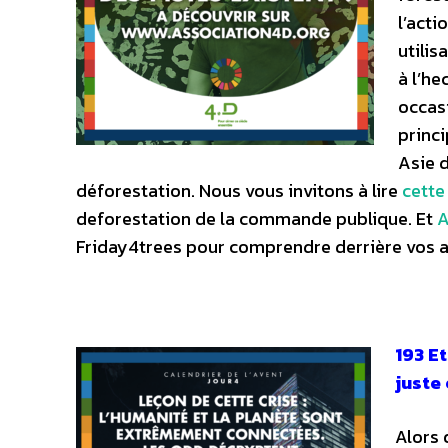
l’acti
utilis
à l’he
occasi
princ
Asie 
déforestation. Nous vous invitons à lire
cette
deforestation de la commande publique. Et
A
Friday4trees pour comprendre derrière vos a
193 Et
juste 
Alors 