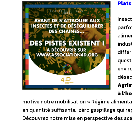
Plats
Insec
parfo
alimen
indus
diffé
questi
envir
déséq
Agrim
à l’h
motive notre mobilisation « Régime alimentaire
en quantité suffisante, zéro gaspillage qui re
Découvrez notre mise en perspective des sc