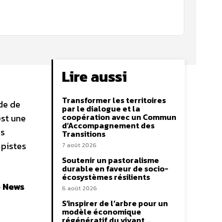
Lire aussi
Transformer les territoires
ode de
par le dialogue et la
coopération avec un Commun
est une
d’Accompagnement des
es
Transitions
 pistes
7 août 2026
Soutenir un pastoralisme
durable en faveur de socio-
écosystèmes résilients
e News
6 août 2026
S’inspirer de l’arbre pour un
modèle économique
régénératif du vivant …