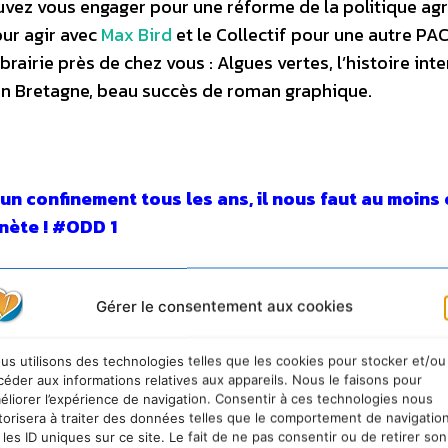
vez vous engager pour une réforme de la politique agr
ur agir avec
Max Bird
et le Collectif pour une autre PA
airie près de chez vous : Algues vertes, l’histoire inte
en Bretagne, beau succès de roman graphique.
 un confinement tous les ans, il nous faut au moins
anète ! #ODD 1
missions mondiales de CO2 responsables du dérèglem
ique pourraient diminuer jusqu’à 8 % en 2020, en raiso
Gérer le consentement aux cookies
s imposées à travers le monde pour ralentir l’épidém
-19. Mais en l’absence d’un changement systémique en 
us utilisons des technologies telles que les cookies pour stocker et/ou
céder aux informations relatives aux appareils. Nous le faisons pour
gie et d’alimentation, ces économies d’émissions de g
éliorer l’expérience de navigation. Consentir à ces technologies nous
de serre pourraient être insignifiantes. A mettre en
torisera à traiter des données telles que le comportement de navigatio
 les ID uniques sur ce site. Le fait de ne pas consentir ou de retirer son