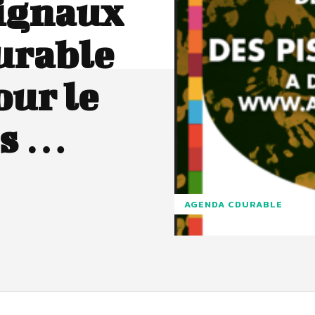
signaux
urable
our le
ès …
AGENDA CDURABLE