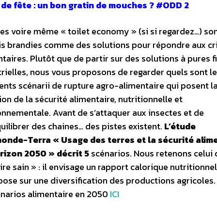
 de fête : un bon gratin de mouches ? #ODD 2
tes voire même « toilet economy » (si si regardez…) so
is brandies comme des solutions pour répondre aux cr
taires. Plutôt que de partir sur des solutions à pures f
trielles, nous vous proposons de regarder quels sont l
rents scénarii de rupture agro-alimentaire
qui posent
l
on de la sécurité alimentaire, nutritionnelle et
onnementale.
Avant de s’attaquer aux insectes et de
uilibrer des chaines… des pistes existent.
L’étude
onde-Terra « Usage des terres et la sécurité alim
orizon 2050 » décrit 5
scénarios. Nous retenons celui 
 sain » : il envisage un rapport calorique nutritionnel
pose sur une diversification des productions agricoles.
énarios alimentaire en 2050
ICI