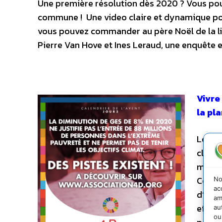
Une première résolution dès 2020 ? Vous pou
commune ! Une video claire et dynamique po
vous pouvez commander au père Noël de la libr
P
ierre Van Hove
et
Ines Leraud
, une enquête 
Vivre
la pl
L
es é
climat
mesure
Covid
No
ac
d’éner
am
effet 
au
ou