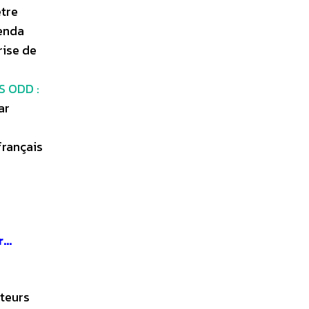
être
genda
rise de
S ODD :
ar
français
r…
cteurs