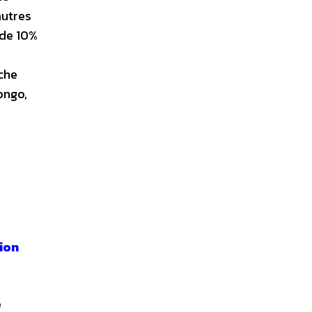
autres
 de 10%
uche
ongo,
tion
e