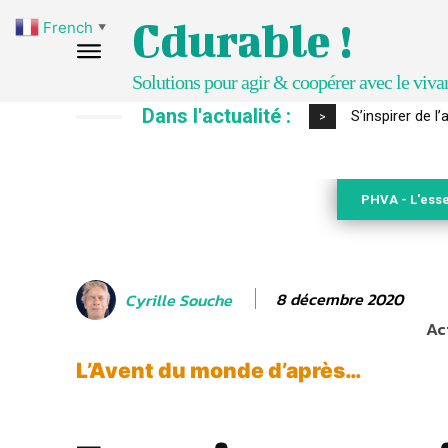
Cdurable !
French
▼
Solutions pour agir & coopérer avec le viva
Dans l'actualité :
S’inspirer de 
>
PHVA - L'esse
8 décembre 2020
Cyrille Souche
Ac
L’Avent du monde d’après…