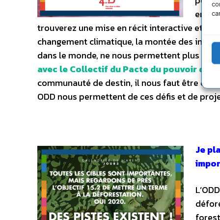
perspe
co
en 10 a
ca
trouverez une mise en récit interactive et d
changement climatique, la montée des inégali
dans le monde, ne nous permettent plus de p
avec le Collectif du Pacte du pouvoir de v
communauté de destin, il nous faut être capa
ODD nous permettent de ces défis et de projet
Je pl
impor
L’ODD 
défor
forest