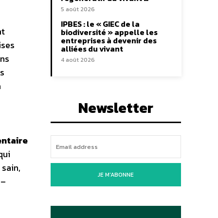
5 août 2026
IPBES : le « GIEC de la
nt
biodiversité » appelle les
entreprises à devenir des
ises
alliées du vivant
ins
4 août 2026
es
a
Newsletter
entaire
qui
 sain,
JE M'ABONNE
 –