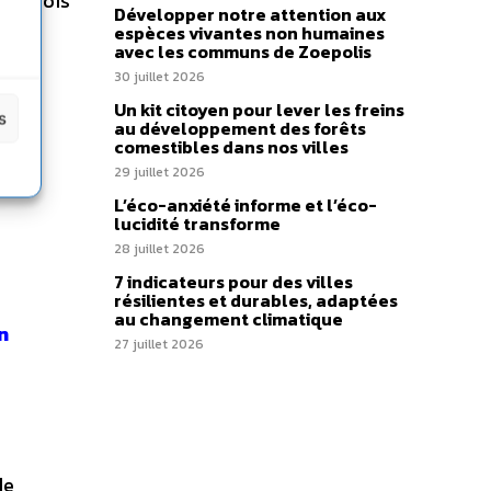
ère fois
Développer notre attention aux
us y
espèces vivantes non humaines
avec les communs de Zoepolis
30 juillet 2026
pe et
Un kit citoyen pour lever les freins
s
ons
au développement des forêts
comestibles dans nos villes
29 juillet 2026
: les
L’éco-anxiété informe et l’éco-
lucidité transforme
28 juillet 2026
7 indicateurs pour des villes
résilientes et durables, adaptées
au changement climatique
n
27 juillet 2026
de