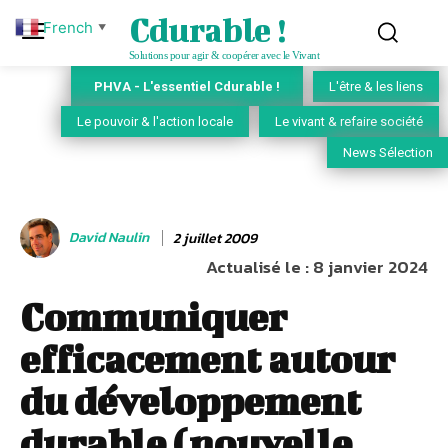
Cdurable !
French
▼
Solutions pour agir & coopérer avec le Vivant
PHVA - L'essentiel Cdurable !
L'être & les liens
Le pouvoir & l'action locale
Le vivant & refaire société
News Sélection
David Naulin
2 juillet 2009
Actualisé le :
8 janvier 2024
Communiquer
efficacement autour
du développement
durable (nouvelle