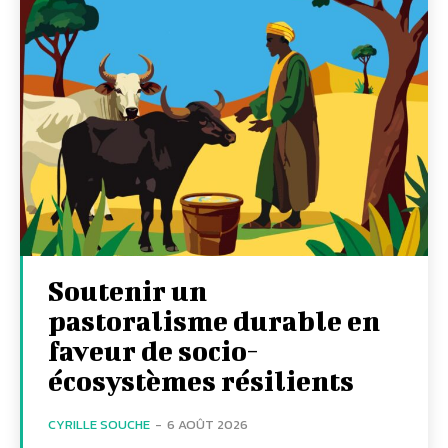
Soutenir un
pastoralisme durable en
faveur de socio-
écosystèmes résilients
CYRILLE SOUCHE
-
6 AOÛT 2026