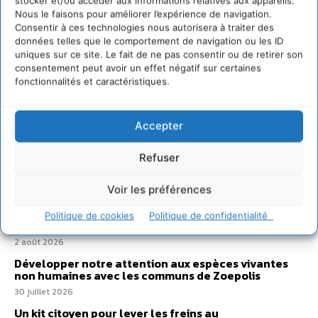
stocker et/ou accéder aux informations relatives aux appareils.
Nous le faisons pour améliorer l’expérience de navigation.
Consentir à ces technologies nous autorisera à traiter des
données telles que le comportement de navigation ou les ID
uniques sur ce site. Le fait de ne pas consentir ou de retirer son
consentement peut avoir un effet négatif sur certaines
fonctionnalités et caractéristiques.
Accepter
Refuser
Sur Cdurable
Voir les préférences
Comment le sol français a perdu sa mémoire
Politique de cookies
Politique de confidentialité
hydrique et déréglé tout le territoire (2020-2026)
2 août 2026
Développer notre attention aux espèces vivantes
non humaines avec les communs de Zoepolis
30 juillet 2026
Un kit citoyen pour lever les freins au