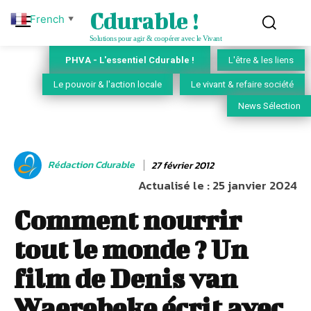
Cdurable !
French
▼
Solutions pour agir & coopérer avec le Vivant
PHVA - L'essentiel Cdurable !
L'être & les liens
Le pouvoir & l'action locale
Le vivant & refaire société
News Sélection
Rédaction Cdurable
27 février 2012
Actualisé le :
25 janvier 2024
Comment nourrir
tout le monde ? Un
film de Denis van
Waerebeke écrit avec