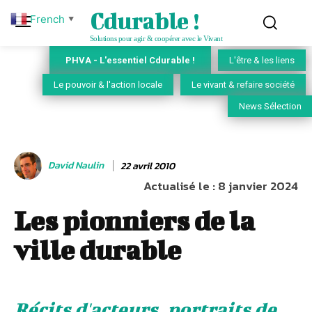
Cdurable !
French
▼
Solutions pour agir & coopérer avec le Vivant
PHVA - L'essentiel Cdurable !
L'être & les liens
Le pouvoir & l'action locale
Le vivant & refaire société
News Sélection
David Naulin
22 avril 2010
Actualisé le :
8 janvier 2024
Les pionniers de la
ville durable
Récits d'acteurs, portraits de