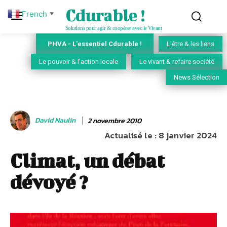
Cdurable !
French
▼
Solutions pour agir & coopérer avec le Vivant
PHVA - L'essentiel Cdurable !
L'être & les liens
Le pouvoir & l'action locale
Le vivant & refaire société
News Sélection
David Naulin
2 novembre 2010
Actualisé le :
8 janvier 2024
Climat, un débat
dévoyé ?