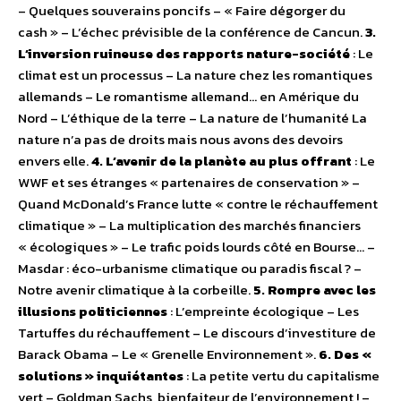
– Quelques souverains poncifs – « Faire dégorger du
cash » – L’échec prévisible de la conférence de Cancun.
3.
L’inversion ruineuse des rapports nature-société
: Le
climat est un processus – La nature chez les romantiques
allemands – Le romantisme allemand… en Amérique du
Nord – L’éthique de la terre – La nature de l’humanité La
nature n’a pas de droits mais nous avons des devoirs
envers elle.
4. L’avenir de la planète au plus offrant
: Le
WWF et ses étranges « partenaires de conservation » –
Quand McDonald’s France lutte « contre le réchauffement
climatique » – La multiplication des marchés financiers
« écologiques » – Le trafic poids lourds côté en Bourse… –
Masdar : éco-urbanisme climatique ou paradis fiscal ? –
Notre avenir climatique à la corbeille.
5. Rompre avec les
illusions politiciennes
: L’empreinte écologique – Les
Tartuffes du réchauffement – Le discours d’investiture de
Barack Obama – Le « Grenelle Environnement ».
6. Des «
solutions » inquiétantes
: La petite vertu du capitalisme
vert – Goldman Sachs, bienfaiteur de l’environnement ! –