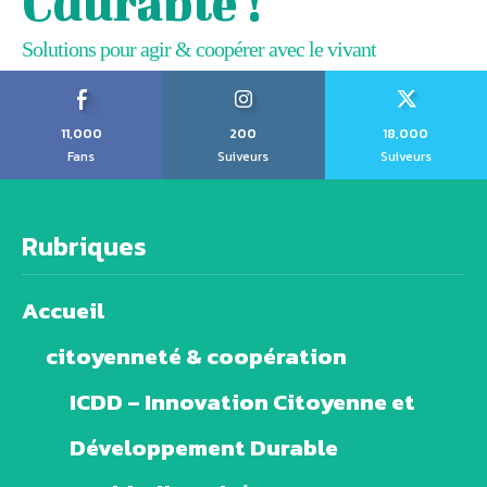
Cdurable !
Solutions pour agir & coopérer avec le vivant
11,000
200
18,000
Fans
Suiveurs
Suiveurs
Rubriques
Accueil
citoyenneté & coopération
ICDD – Innovation Citoyenne et
Développement Durable