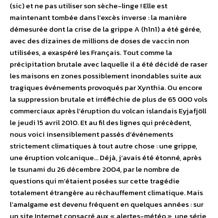
(sic) et ne pas utiliser son sèche-linge ! Elle est
maintenant tombée dans l’excès inverse : la manière
démesurée dont la crise de la grippe A (h1n1) a été gérée,
avec des dizaines de millions de doses de vaccin non
utilisées, a exaspéré les Français. Tout comme la
précipitation brutale avec laquelle il a été décidé de raser
les maisons en zones possiblement inondables suite aux
tragiques événements provoqués par Xynthia. Ou encore
la suppression brutale et irréfléchie de plus de 65 000 vols
commerciaux après l’éruption du volcan islandais Eyjafjöll
le jeudi 15 avril 2010. Et au fil des lignes qui précèdent,
nous voici insensiblement passés d’événements
strictement climatiques à tout autre chose : une grippe,
une éruption volcanique… Déjà, j’avais été étonné, après
le tsunami du 26 décembre 2004, par le nombre de
questions qui m’étaient posées sur cette tragédie
totalement étrangère au réchauffement climatique. Mais
l’amalgame est devenu fréquent en quelques années : sur
un site Internet consacré aux « alertes-météo », une série