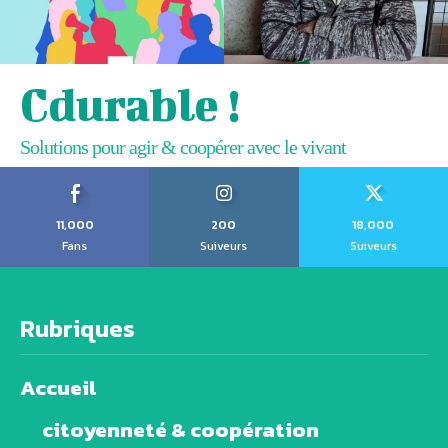
Cdurable !
Solutions pour agir & coopérer avec le vivant
11,000
200
18,000
Fans
Suiveurs
Suiveurs
Rubriques
Accueil
citoyenneté & coopération