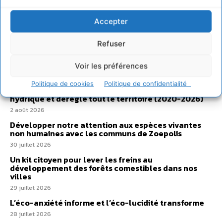
Accepter
Refuser
Sur Cdurable
Voir les préférences
Politique de cookies
Politique de confidentialité
Comment le sol français a perdu sa mémoire
hydrique et déréglé tout le territoire (2020-2026)
2 août 2026
Développer notre attention aux espèces vivantes
non humaines avec les communs de Zoepolis
30 juillet 2026
Un kit citoyen pour lever les freins au
développement des forêts comestibles dans nos
villes
29 juillet 2026
L’éco-anxiété informe et l’éco-lucidité transforme
28 juillet 2026