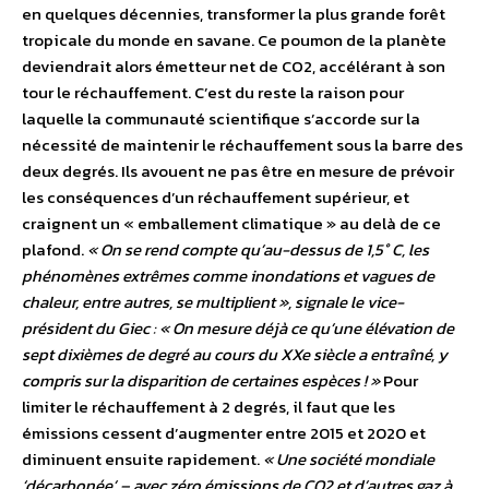
en quelques décennies, transformer la plus grande forêt
tropicale du monde en savane. Ce poumon de la planète
deviendrait alors émetteur net de CO2, accélérant à son
tour le réchauffement. C’est du reste la raison pour
laquelle la communauté scientifique s’accorde sur la
nécessité de maintenir le réchauffement sous la barre des
deux degrés. Ils avouent ne pas être en mesure de prévoir
les conséquences d’un réchauffement supérieur, et
craignent un « emballement climatique » au delà de ce
plafond.
« On se rend compte qu’au-dessus de 1,5° C, les
phénomènes extrêmes comme inondations et vagues de
chaleur, entre autres, se multiplient », signale le vice-
président du Giec : « On mesure déjà ce qu’une élévation de
sept dixièmes de degré au cours du XXe siècle a entraîné, y
compris sur la disparition de certaines espèces ! »
Pour
limiter le réchauffement à 2 degrés, il faut que les
émissions cessent d’augmenter entre 2015 et 2020 et
diminuent ensuite rapidement.
« Une société mondiale
‘décarbonée’ – avec zéro émissions de CO2 et d’autres gaz à