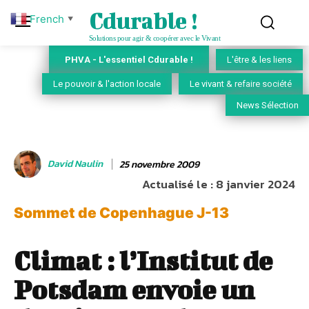
Cdurable !
French
▼
Solutions pour agir & coopérer avec le Vivant
PHVA - L'essentiel Cdurable !
L'être & les liens
Le pouvoir & l'action locale
Le vivant & refaire société
News Sélection
David Naulin
25 novembre 2009
Actualisé le :
8 janvier 2024
Sommet de Copenhague J-13
Climat : l’Institut de
Potsdam envoie un