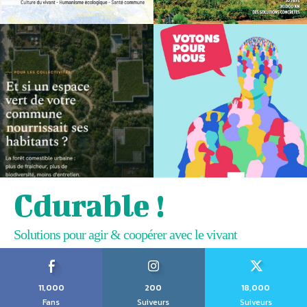
Cdurable !
Solutions pour agir & coopérer avec le vivant
11,000
200
18,000
Fans
Suiveurs
Suiveurs