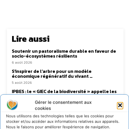
Lire aussi
Soutenir un pastoralisme durable en faveur de
socio-écosystèmes résilients
6 août 2026
S’inspirer de l’arbre pour un modèle
économique régénératif du vivant …
5 août 2026
IPBES : le « GIEC de la biodiversité » appelle les
entreprises à devenir des alliées du vivant
Gérer le consentement aux
4 août 2026
cookies
Comment le sol français a perdu sa mémoire
hydrique et déréglé tout le territoire (2020-
Nous utilisons des technologies telles que les cookies pour
2026)
stocker et/ou accéder aux informations relatives aux appareils.
Nous le faisons pour améliorer l’expérience de navigation.
2 août 2026