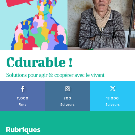
Cdurable !
Solutions pour agir & coopérer avec le vivant
11,000
200
18,000
Fans
Suiveurs
Suiveurs
Rubriques