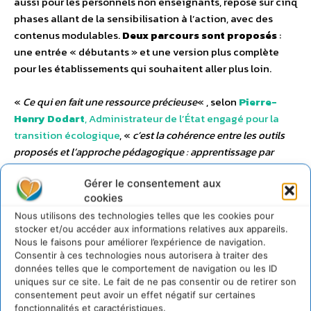
aussi pour les personnels non enseignants, repose sur cinq
phases allant de la sensibilisation à l’action, avec des
contenus modulables.
Deux parcours sont proposés
:
une entrée « débutants » et une version plus complète
pour les établissements qui souhaitent aller plus loin.
«
Ce qui en fait une ressource précieuse
« , selon
Pierre-
Henry Dodart
, Administrateur de l’État engagé pour la
transition écologique
, «
c’est la cohérence entre les outils
proposés et l’approche pédagogique : apprentissage par
projet, coopération, réflexion collective, mise en situation
Gérer le consentement aux
concrète
. »
cookies
Nous utilisons des technologies telles que les cookies pour
Une démarche qui laisse
stocker et/ou accéder aux informations relatives aux appareils.
Nous le faisons pour améliorer l’expérience de navigation.
une large place à
Consentir à ces technologies nous autorisera à traiter des
données telles que le comportement de navigation ou les ID
l’autonomie des élèves,
uniques sur ce site. Le fait de ne pas consentir ou de retirer son
consentement peut avoir un effet négatif sur certaines
tout en leur donnant les
fonctionnalités et caractéristiques.