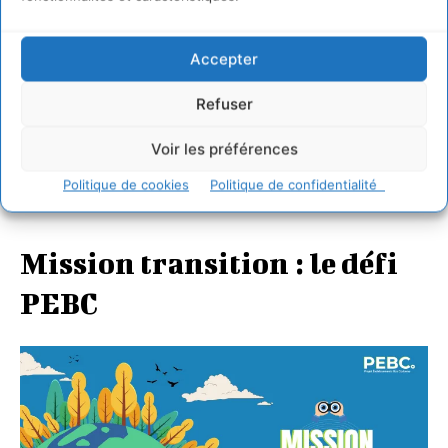
moyens de s’approprier
Accepter
les enjeux.
Refuser
Le guide ci-dessous est accessible
en ligne dans la boite
Voir les préférences
à outils
.
Politique de cookies
Politique de confidentialité
Clicks On – Projet Établissements Bas Carbone
Télécharger
Mission transition : le défi
PEBC