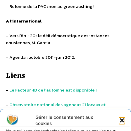
– Reforme de la PAC : non au greenwashing !
A l’international
– Vers Rio + 20 : le défi démocratique des instances
onusiennes, M. Garcia
– Agenda : octobre 2011-juin 2012.
Liens
–
Le Facteur 4D de l’automne est disponible !
–
Observatoire national des agendas 21 locaux et
pratiques territoriales de développement durable
Gérer le consentement aux
cookies
–
« PARTICIPATION ET AGENDA 21 : combinaison réussie
Nous utilisons des technologies telles que les cookies pour