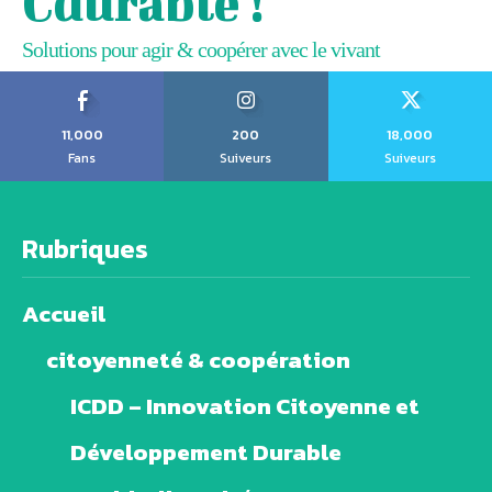
Cdurable !
Solutions pour agir & coopérer avec le vivant
11,000
200
18,000
Fans
Suiveurs
Suiveurs
Rubriques
Accueil
citoyenneté & coopération
ICDD – Innovation Citoyenne et
Développement Durable