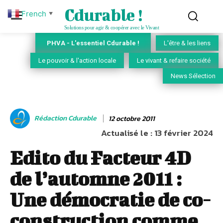
Cdurable !
French
▼
Solutions pour agir & coopérer avec le Vivant
PHVA - L'essentiel Cdurable !
L'être & les liens
Le pouvoir & l'action locale
Le vivant & refaire société
News Sélection
Rédaction Cdurable
12 octobre 2011
Actualisé le :
13 février 2024
Edito du Facteur 4D
de l’automne 2011 :
Une démocratie de co-
construction comme