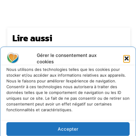
Lire aussi
Transformer les territoires par le dialogue et la
Gérer le consentement aux
coopération avec un Commun
d’Accompagnement des Transitions
cookies
7 août 2026
Nous utilisons des technologies telles que les cookies pour
stocker et/ou accéder aux informations relatives aux appareils.
Soutenir un pastoralisme durable en faveur de
Nous le faisons pour améliorer l’expérience de navigation.
socio-écosystèmes résilients
Consentir à ces technologies nous autorisera à traiter des
6 août 2026
données telles que le comportement de navigation ou les ID
S’inspirer de l’arbre pour un modèle
uniques sur ce site. Le fait de ne pas consentir ou de retirer son
économique régénératif du vivant …
consentement peut avoir un effet négatif sur certaines
fonctionnalités et caractéristiques.
5 août 2026
IPBES : le « GIEC de la biodiversité » appelle les
entreprises à devenir des alliées du vivant
Accepter
4 août 2026