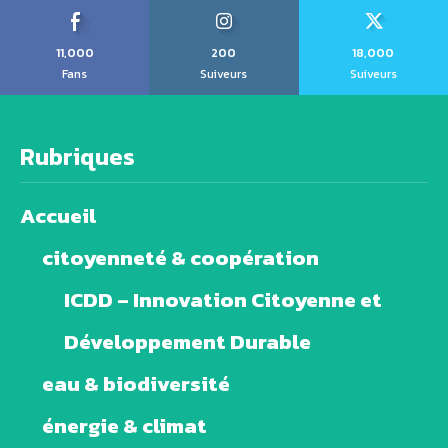
11,000
200
18,000
Fans
Suiveurs
Suiveurs
Rubriques
Accueil
citoyenneté & coopération
ICDD – Innovation Citoyenne et
Développement Durable
eau & biodiversité
énergie & climat