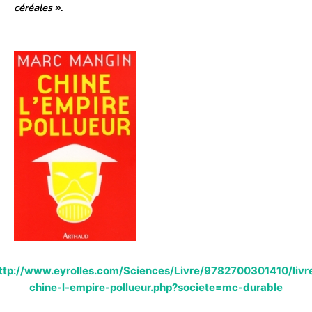
céréales »
.
ttp://www.eyrolles.com/Sciences/Livre/9782700301410/livr
chine-l-empire-pollueur.php?societe=mc-durable