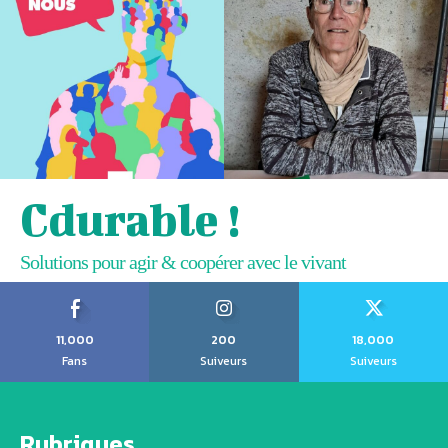
Cdurable !
Solutions pour agir & coopérer avec le vivant
11,000
200
18,000
Fans
Suiveurs
Suiveurs
Rubriques