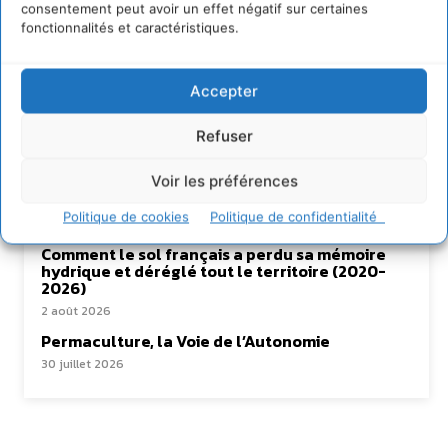
consentement peut avoir un effet négatif sur certaines
fonctionnalités et caractéristiques.
Lire aussi
Accepter
S’inspirer de l’arbre pour un modèle
économique régénératif du vivant …
Refuser
5 août 2026
Voir les préférences
IPBES : le « GIEC de la biodiversité » appelle les
entreprises à devenir des alliées du vivant
Politique de cookies
Politique de confidentialité
4 août 2026
Comment le sol français a perdu sa mémoire
hydrique et déréglé tout le territoire (2020-
2026)
2 août 2026
Permaculture, la Voie de l’Autonomie
30 juillet 2026