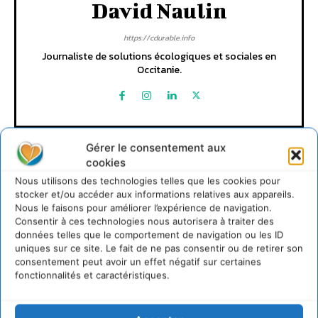
David Naulin
https://cdurable.info
Journaliste de solutions écologiques et sociales en
Occitanie.
Gérer le consentement aux
cookies
Nous utilisons des technologies telles que les cookies pour
stocker et/ou accéder aux informations relatives aux appareils.
Nous le faisons pour améliorer l’expérience de navigation.
Lire aussi
Consentir à ces technologies nous autorisera à traiter des
données telles que le comportement de navigation ou les ID
uniques sur ce site. Le fait de ne pas consentir ou de retirer son
S’inspirer de l’arbre pour un modèle
consentement peut avoir un effet négatif sur certaines
économique régénératif du vivant …
fonctionnalités et caractéristiques.
5 août 2026
IPBES : le « GIEC de la biodiversité » appelle les