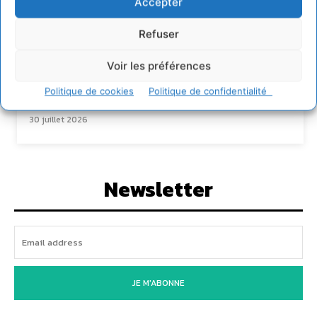
Accepter
entreprises à devenir des alliées du vivant
4 août 2026
Refuser
Comment le sol français a perdu sa mémoire
hydrique et déréglé tout le territoire (2020-
2026)
Voir les préférences
2 août 2026
Politique de cookies
Politique de confidentialité
Permaculture, la Voie de l’Autonomie
30 juillet 2026
Newsletter
JE M'ABONNE