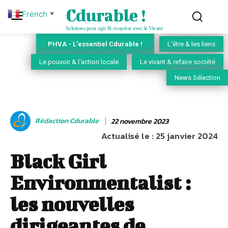
Cdurable !
French
▼
Solutions pour agir & coopérer avec le Vivant
PHVA - L'essentiel Cdurable !
L'être & les liens
Le pouvoir & l'action locale
Le vivant & refaire société
News Sélection
Rédaction Cdurable
22 novembre 2023
Actualisé le :
25 janvier 2024
Black Girl
Environmentalist :
les nouvelles
dirigeantes de