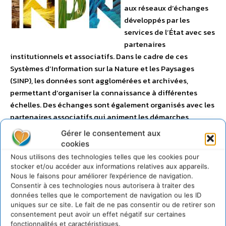
aux réseaux d’échanges
développés par les
services de l’État avec ses
partenaires
institutionnels et associatifs. Dans le cadre de ces
Systèmes d’Information sur la Nature et les Paysages
(SINP), les données sont agglomérées et archivées,
permettant d’organiser la connaissance à différentes
échelles. Des échanges sont également organisés avec les
partenaires associatifs qui animent les démarches
participatives. Ces réseaux d’observation et les
Gérer le consentement aux
complémentarités territoriales
donnent un sens à la
cookies
collecte et à la diffusion des données.
Nous utilisons des technologies telles que les cookies pour
stocker et/ou accéder aux informations relatives aux appareils.
Nous le faisons pour améliorer l’expérience de navigation.
Consentir à ces technologies nous autorisera à traiter des
données telles que le comportement de navigation ou les ID
uniques sur ce site. Le fait de ne pas consentir ou de retirer son
consentement peut avoir un effet négatif sur certaines
fonctionnalités et caractéristiques.